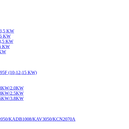
-3,5 KW
-6 KW
-3,5 KW
-6 KW
 KW
195F (10-12-15 KW)
1.8KW/2.0KW
2.3KW/2.5KW
3.5KW/3.8KW
M2050/KADB1008/KAV3050/KCN2070A