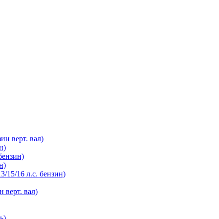
зин верт. вал)
н)
бензин)
н)
3/15/16 л.с. бензин)
н верт. вал)
ь)