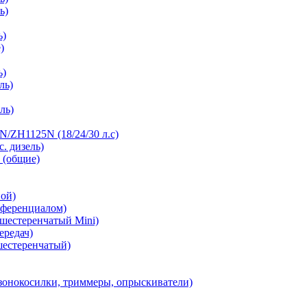
ь)
ь)
)
ь)
ль)
ль)
/ZH1125N (18/24/30 л.с)
с. дизель)
 (общие)
ной)
фференциалом)
 шестеренчатый Mini)
ередач)
шестеренчатый)
зонокосилки, триммеры, опрыскиватели)