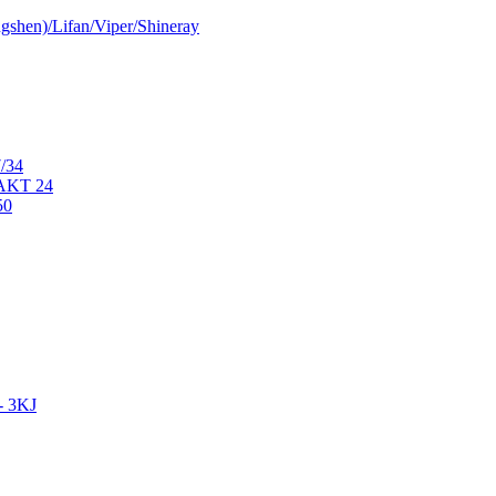
shen)/Lifan/Viper/Shineray
/34
AKT 24
50
- 3KJ