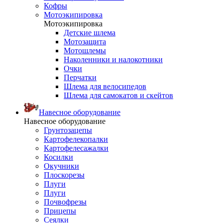
Кофры
Мотоэкипировка
Мотоэкипировка
Детские шлема
Мотозащита
Мотошлемы
Наколенники и налокотники
Очки
Перчатки
Шлема для велосипедов
Шлема для самокатов и скейтов
Навесное оборудование
Навесное оборудование
Грунтозацепы
Картофелекопалки
Картофелесажалки
Косилки
Окучники
Плоскорезы
Плуги
Плуги
Почвофрезы
Прицепы
Сеялки