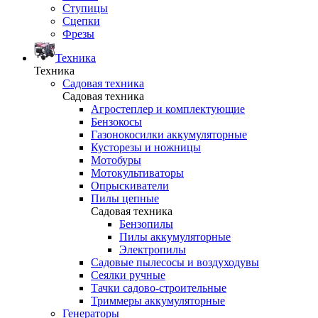
Ступицы
Сцепки
Фрезы
Техника
Техника
Садовая техника
Садовая техника
Агростеплер и комплектующие
Бензокосы
Газонокосилки аккумуляторные
Кусторезы и ножницы
Мотобуры
Мотокультиваторы
Опрыскиватели
Пилы цепные
Садовая техника
Бензопилы
Пилы аккумуляторные
Электропилы
Садовые пылесосы и воздуходувы
Сеялки ручные
Тачки садово-строительные
Триммеры аккумуляторные
Генераторы