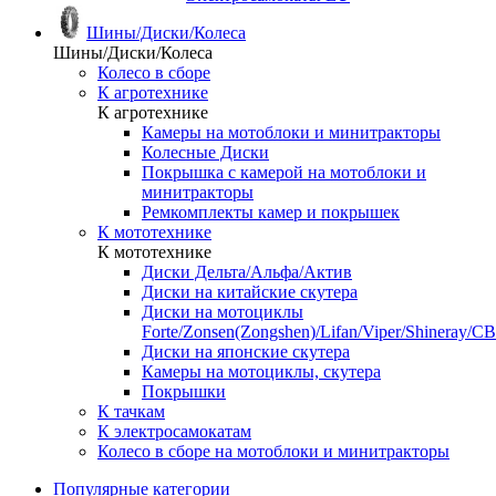
Шины/Диски/Колеса
Шины/Диски/Колеса
Колесо в сборе
К агротехнике
К агротехнике
Камеры на мотоблоки и минитракторы
Колесные Диски
Покрышка с камерой на мотоблоки и
минитракторы
Ремкомплекты камер и покрышек
К мототехнике
К мототехнике
Диски Дельта/Альфа/Актив
Диски на китайские скутера
Диски на мотоциклы
Forte/Zonsen(Zongshen)/Lifan/Viper/Shineray/CB
Диски на японские скутера
Камеры на мотоциклы, скутера
Покрышки
К тачкам
К электросамокатам
Колесо в сборе на мотоблоки и минитракторы
Популярные категории