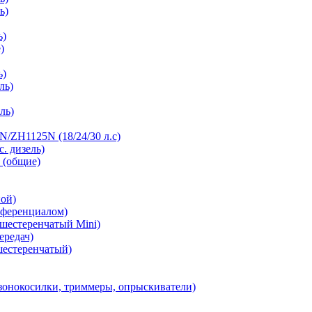
ь)
ь)
)
ь)
ль)
ль)
/ZH1125N (18/24/30 л.с)
с. дизель)
 (общие)
ной)
фференциалом)
 шестеренчатый Mini)
ередач)
шестеренчатый)
зонокосилки, триммеры, опрыскиватели)