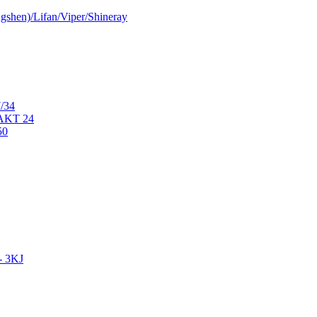
shen)/Lifan/Viper/Shineray
/34
AKT 24
50
- 3KJ