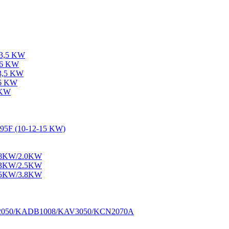
-3,5 KW
-6 KW
-3,5 KW
-6 KW
 KW
195F (10-12-15 KW)
1.8KW/2.0KW
2.3KW/2.5KW
3.5KW/3.8KW
M2050/KADB1008/KAV3050/KCN2070A