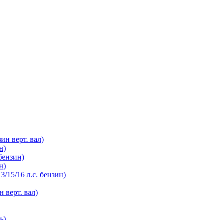
зин верт. вал)
н)
бензин)
н)
3/15/16 л.с. бензин)
н верт. вал)
ь)