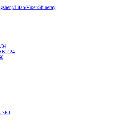
shen)/Lifan/Viper/Shineray
/34
AKT 24
50
- 3KJ