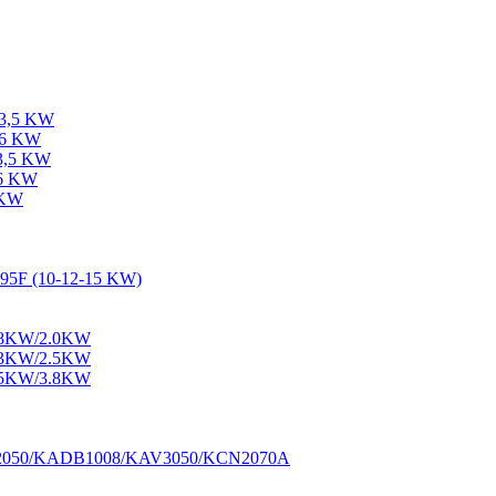
-3,5 KW
-6 KW
-3,5 KW
-6 KW
 KW
195F (10-12-15 KW)
1.8KW/2.0KW
2.3KW/2.5KW
3.5KW/3.8KW
M2050/KADB1008/KAV3050/KCN2070A