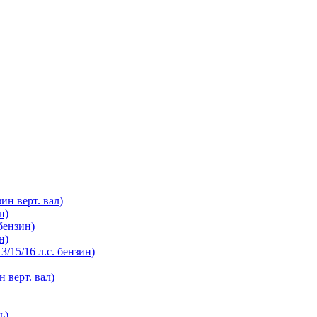
зин верт. вал)
н)
бензин)
н)
3/15/16 л.с. бензин)
н верт. вал)
ь)