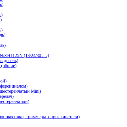
ь)
ь)
)
ь)
ль)
ль)
/ZH1125N (18/24/30 л.с)
с. дизель)
 (общие)
ной)
фференциалом)
 шестеренчатый Mini)
ередач)
шестеренчатый)
зонокосилки, триммеры, опрыскиватели)