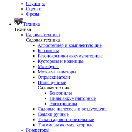
Ступицы
Сцепки
Фрезы
Техника
Техника
Садовая техника
Садовая техника
Агростеплер и комплектующие
Бензокосы
Газонокосилки аккумуляторные
Кусторезы и ножницы
Мотобуры
Мотокультиваторы
Опрыскиватели
Пилы цепные
Садовая техника
Бензопилы
Пилы аккумуляторные
Электропилы
Садовые пылесосы и воздуходувы
Сеялки ручные
Тачки садово-строительные
Триммеры аккумуляторные
Генераторы