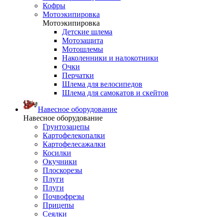
Кофры
Мотоэкипировка
Мотоэкипировка
Детские шлема
Мотозащита
Мотошлемы
Наколенники и налокотники
Очки
Перчатки
Шлема для велосипедов
Шлема для самокатов и скейтов
Навесное оборудование
Навесное оборудование
Грунтозацепы
Картофелекопалки
Картофелесажалки
Косилки
Окучники
Плоскорезы
Плуги
Плуги
Почвофрезы
Прицепы
Сеялки