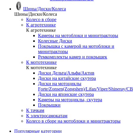
Шины/Диски/Колеса
Шины/Диски/Колеса
Колесо в сборе
К агротехнике
К агротехнике
Камеры на мотоблоки и минитракторы
Колесные Диски
Покрышка с камерой на мотоблоки и
минитракторы
Ремкомплекты камер и покрышек
К мототехнике
К мототехнике
Диски Дельта/Альфа/Актив
Диски на китайские скутера
Диски на мотоциклы
Forte/Zonsen(Zongshen)/Lifan/Viper/Shineray/CB
Диски на японские скутера
Камеры на мотоциклы, скутера
Покрышки
К тачкам
К электросамокатам
Колесо в сборе на мотоблоки и минитракторы
Популярные категории