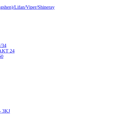
shen)/Lifan/Viper/Shineray
/34
AKT 24
50
- 3KJ