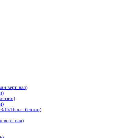
зин верт. вал)
н)
бензин)
н)
3/15/16 л.с. бензин)
н верт. вал)
ь)