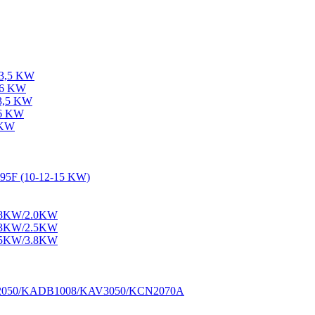
-3,5 KW
-6 KW
-3,5 KW
-6 KW
 KW
195F (10-12-15 KW)
1.8KW/2.0KW
2.3KW/2.5KW
3.5KW/3.8KW
M2050/KADB1008/KAV3050/KCN2070A