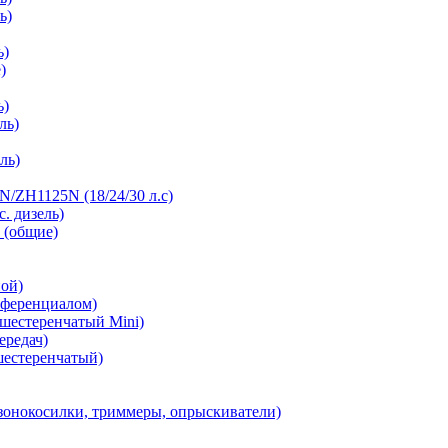
ь)
ь)
)
ь)
ль)
ль)
/ZH1125N (18/24/30 л.с)
с. дизель)
 (общие)
ной)
фференциалом)
 шестеренчатый Mini)
ередач)
шестеренчатый)
зонокосилки, триммеры, опрыскиватели)