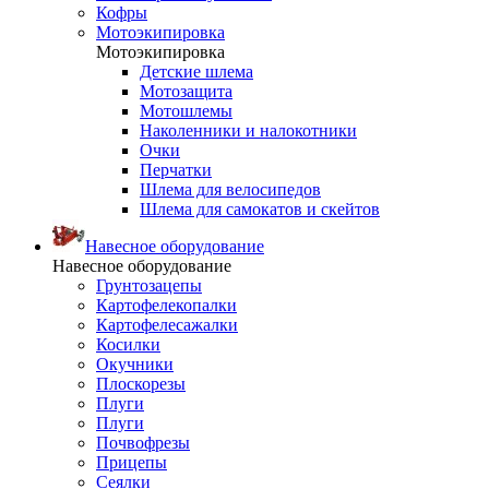
Кофры
Мотоэкипировка
Мотоэкипировка
Детские шлема
Мотозащита
Мотошлемы
Наколенники и налокотники
Очки
Перчатки
Шлема для велосипедов
Шлема для самокатов и скейтов
Навесное оборудование
Навесное оборудование
Грунтозацепы
Картофелекопалки
Картофелесажалки
Косилки
Окучники
Плоскорезы
Плуги
Плуги
Почвофрезы
Прицепы
Сеялки