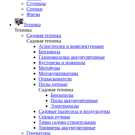
Ступицы
Сцепки
Фрезы
Техника
Техника
Садовая техника
Садовая техника
Агростеплер и комплектующие
Бензокосы
Газонокосилки аккумуляторные
Кусторезы и ножницы
Мотобуры
Мотокультиваторы
Опрыскиватели
Пилы цепные
Садовая техника
Бензопилы
Пилы аккумуляторные
Электропилы
Садовые пылесосы и воздуходувы
Сеялки ручные
Тачки садово-строительные
Триммеры аккумуляторные
Генераторы