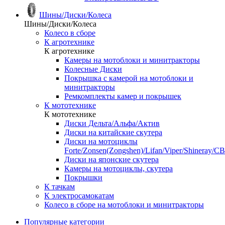
Шины/Диски/Колеса
Шины/Диски/Колеса
Колесо в сборе
К агротехнике
К агротехнике
Камеры на мотоблоки и минитракторы
Колесные Диски
Покрышка с камерой на мотоблоки и
минитракторы
Ремкомплекты камер и покрышек
К мототехнике
К мототехнике
Диски Дельта/Альфа/Актив
Диски на китайские скутера
Диски на мотоциклы
Forte/Zonsen(Zongshen)/Lifan/Viper/Shineray/CB
Диски на японские скутера
Камеры на мотоциклы, скутера
Покрышки
К тачкам
К электросамокатам
Колесо в сборе на мотоблоки и минитракторы
Популярные категории