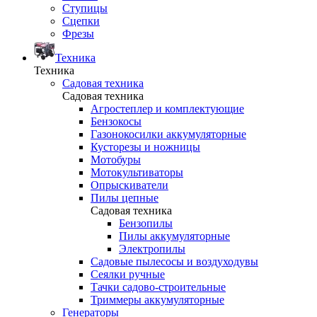
Ступицы
Сцепки
Фрезы
Техника
Техника
Садовая техника
Садовая техника
Агростеплер и комплектующие
Бензокосы
Газонокосилки аккумуляторные
Кусторезы и ножницы
Мотобуры
Мотокультиваторы
Опрыскиватели
Пилы цепные
Садовая техника
Бензопилы
Пилы аккумуляторные
Электропилы
Садовые пылесосы и воздуходувы
Сеялки ручные
Тачки садово-строительные
Триммеры аккумуляторные
Генераторы