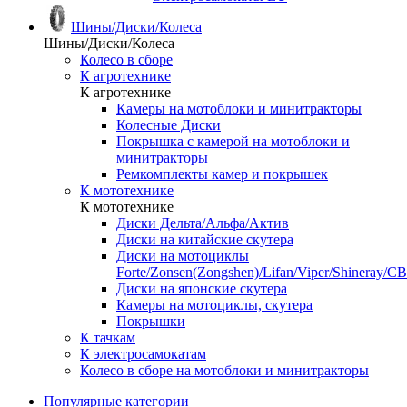
Шины/Диски/Колеса
Шины/Диски/Колеса
Колесо в сборе
К агротехнике
К агротехнике
Камеры на мотоблоки и минитракторы
Колесные Диски
Покрышка с камерой на мотоблоки и
минитракторы
Ремкомплекты камер и покрышек
К мототехнике
К мототехнике
Диски Дельта/Альфа/Актив
Диски на китайские скутера
Диски на мотоциклы
Forte/Zonsen(Zongshen)/Lifan/Viper/Shineray/CB
Диски на японские скутера
Камеры на мотоциклы, скутера
Покрышки
К тачкам
К электросамокатам
Колесо в сборе на мотоблоки и минитракторы
Популярные категории