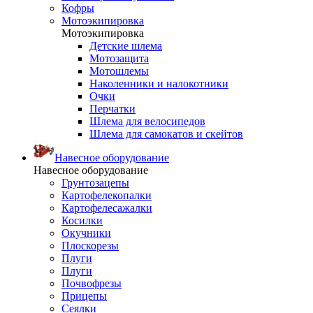
Кофры
Мотоэкипировка
Мотоэкипировка
Детские шлема
Мотозащита
Мотошлемы
Наколенники и налокотники
Очки
Перчатки
Шлема для велосипедов
Шлема для самокатов и скейтов
Навесное оборудование
Навесное оборудование
Грунтозацепы
Картофелекопалки
Картофелесажалки
Косилки
Окучники
Плоскорезы
Плуги
Плуги
Почвофрезы
Прицепы
Сеялки