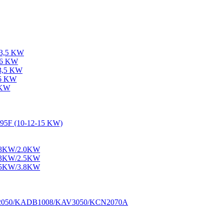
-3,5 KW
-6 KW
-3,5 KW
-6 KW
 KW
195F (10-12-15 KW)
1.8KW/2.0KW
2.3KW/2.5KW
3.5KW/3.8KW
M2050/KADB1008/KAV3050/KCN2070A