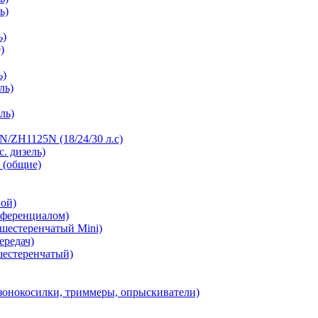
ь)
ь)
)
ь)
ль)
ль)
/ZH1125N (18/24/30 л.с)
с. дизель)
 (общие)
ной)
фференциалом)
 шестеренчатый Mini)
ередач)
шестеренчатый)
зонокосилки, триммеры, опрыскиватели)