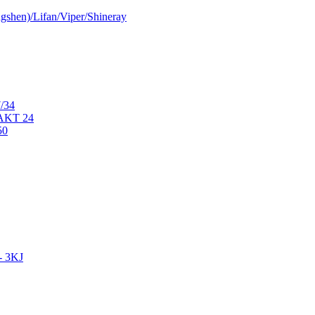
shen)/Lifan/Viper/Shineray
/34
AKT 24
50
- 3KJ