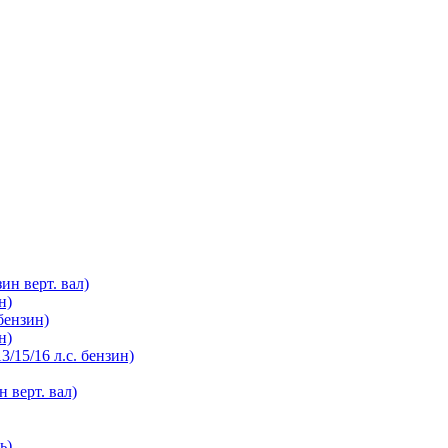
зин верт. вал)
н)
бензин)
н)
3/15/16 л.с. бензин)
н верт. вал)
ь)