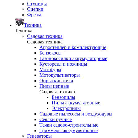
Ступицы
Сцепки
Фрезы
Техника
Техника
Садовая техника
Садовая техника
Агростеплер и комплектующие
Бензокосы
Газонокосилки аккумуляторные
Кусторезы и ножницы
Мотобуры
Мотокультиваторы
Опрыскиватели
Пилы цепные
Садовая техника
Бензопилы
Пилы аккумуляторные
Электропилы
Садовые пылесосы и воздуходувы
Сеялки ручные
Тачки садово-строительные
Триммеры аккумуляторные
Генераторы