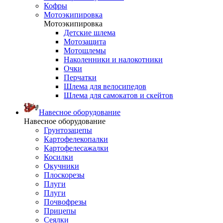
Кофры
Мотоэкипировка
Мотоэкипировка
Детские шлема
Мотозащита
Мотошлемы
Наколенники и налокотники
Очки
Перчатки
Шлема для велосипедов
Шлема для самокатов и скейтов
Навесное оборудование
Навесное оборудование
Грунтозацепы
Картофелекопалки
Картофелесажалки
Косилки
Окучники
Плоскорезы
Плуги
Плуги
Почвофрезы
Прицепы
Сеялки