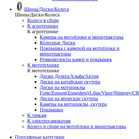
Шины/Диски/Колеса
Шины/Диски/Колеса
Колесо в сборе
К агротехнике
К агротехнике
Камеры на мотоблоки и минитракторы
Колесные Диски
Покрышка с камерой на мотоблоки и
минитракторы
Ремкомплекты камер и покрышек
К мототехнике
К мототехнике
Диски Дельта/Альфа/Актив
Диски на китайские скутера
Диски на мотоциклы
Forte/Zonsen(Zongshen)/Lifan/Viper/Shineray/CB
Диски на японские скутера
Камеры на мотоциклы, скутера
Покрышки
К тачкам
К электросамокатам
Колесо в сборе на мотоблоки и минитракторы
Популярные категории