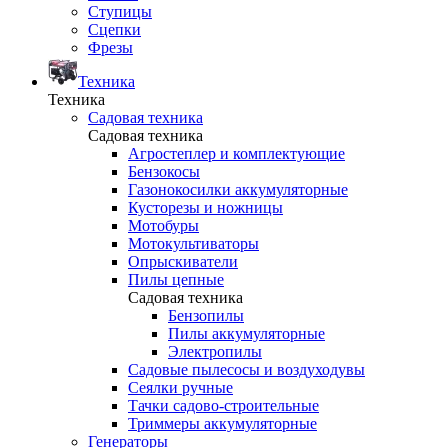
Ступицы
Сцепки
Фрезы
Техника
Техника
Садовая техника
Садовая техника
Агростеплер и комплектующие
Бензокосы
Газонокосилки аккумуляторные
Кусторезы и ножницы
Мотобуры
Мотокультиваторы
Опрыскиватели
Пилы цепные
Садовая техника
Бензопилы
Пилы аккумуляторные
Электропилы
Садовые пылесосы и воздуходувы
Сеялки ручные
Тачки садово-строительные
Триммеры аккумуляторные
Генераторы