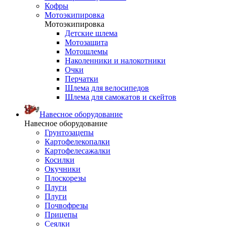
Кофры
Мотоэкипировка
Мотоэкипировка
Детские шлема
Мотозащита
Мотошлемы
Наколенники и налокотники
Очки
Перчатки
Шлема для велосипедов
Шлема для самокатов и скейтов
Навесное оборудование
Навесное оборудование
Грунтозацепы
Картофелекопалки
Картофелесажалки
Косилки
Окучники
Плоскорезы
Плуги
Плуги
Почвофрезы
Прицепы
Сеялки