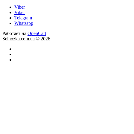
Viber
Viber
Telegram
Whatsapp
Работает на
OpenCart
Selhozka.com.ua © 2026