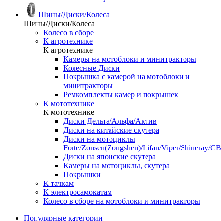
Шины/Диски/Колеса
Шины/Диски/Колеса
Колесо в сборе
К агротехнике
К агротехнике
Камеры на мотоблоки и минитракторы
Колесные Диски
Покрышка с камерой на мотоблоки и
минитракторы
Ремкомплекты камер и покрышек
К мототехнике
К мототехнике
Диски Дельта/Альфа/Актив
Диски на китайские скутера
Диски на мотоциклы
Forte/Zonsen(Zongshen)/Lifan/Viper/Shineray/CB
Диски на японские скутера
Камеры на мотоциклы, скутера
Покрышки
К тачкам
К электросамокатам
Колесо в сборе на мотоблоки и минитракторы
Популярные категории