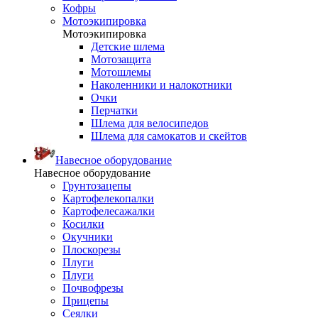
Кофры
Мотоэкипировка
Мотоэкипировка
Детские шлема
Мотозащита
Мотошлемы
Наколенники и налокотники
Очки
Перчатки
Шлема для велосипедов
Шлема для самокатов и скейтов
Навесное оборудование
Навесное оборудование
Грунтозацепы
Картофелекопалки
Картофелесажалки
Косилки
Окучники
Плоскорезы
Плуги
Плуги
Почвофрезы
Прицепы
Сеялки