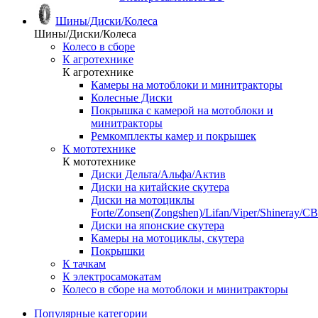
Шины/Диски/Колеса
Шины/Диски/Колеса
Колесо в сборе
К агротехнике
К агротехнике
Камеры на мотоблоки и минитракторы
Колесные Диски
Покрышка с камерой на мотоблоки и
минитракторы
Ремкомплекты камер и покрышек
К мототехнике
К мототехнике
Диски Дельта/Альфа/Актив
Диски на китайские скутера
Диски на мотоциклы
Forte/Zonsen(Zongshen)/Lifan/Viper/Shineray/CB
Диски на японские скутера
Камеры на мотоциклы, скутера
Покрышки
К тачкам
К электросамокатам
Колесо в сборе на мотоблоки и минитракторы
Популярные категории