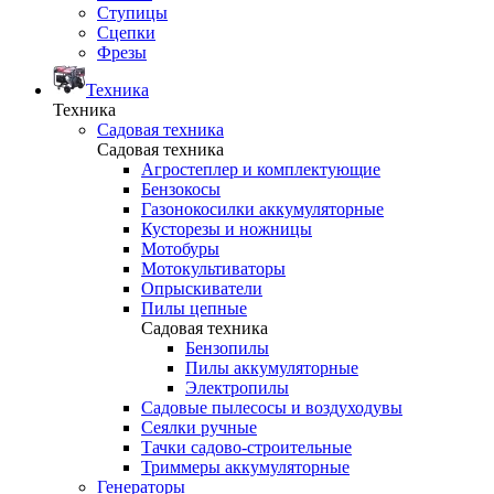
Ступицы
Сцепки
Фрезы
Техника
Техника
Садовая техника
Садовая техника
Агростеплер и комплектующие
Бензокосы
Газонокосилки аккумуляторные
Кусторезы и ножницы
Мотобуры
Мотокультиваторы
Опрыскиватели
Пилы цепные
Садовая техника
Бензопилы
Пилы аккумуляторные
Электропилы
Садовые пылесосы и воздуходувы
Сеялки ручные
Тачки садово-строительные
Триммеры аккумуляторные
Генераторы