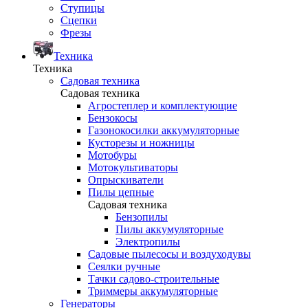
Ступицы
Сцепки
Фрезы
Техника
Техника
Садовая техника
Садовая техника
Агростеплер и комплектующие
Бензокосы
Газонокосилки аккумуляторные
Кусторезы и ножницы
Мотобуры
Мотокультиваторы
Опрыскиватели
Пилы цепные
Садовая техника
Бензопилы
Пилы аккумуляторные
Электропилы
Садовые пылесосы и воздуходувы
Сеялки ручные
Тачки садово-строительные
Триммеры аккумуляторные
Генераторы