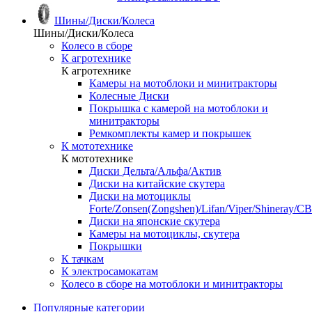
Шины/Диски/Колеса
Шины/Диски/Колеса
Колесо в сборе
К агротехнике
К агротехнике
Камеры на мотоблоки и минитракторы
Колесные Диски
Покрышка с камерой на мотоблоки и
минитракторы
Ремкомплекты камер и покрышек
К мототехнике
К мототехнике
Диски Дельта/Альфа/Актив
Диски на китайские скутера
Диски на мотоциклы
Forte/Zonsen(Zongshen)/Lifan/Viper/Shineray/CB
Диски на японские скутера
Камеры на мотоциклы, скутера
Покрышки
К тачкам
К электросамокатам
Колесо в сборе на мотоблоки и минитракторы
Популярные категории