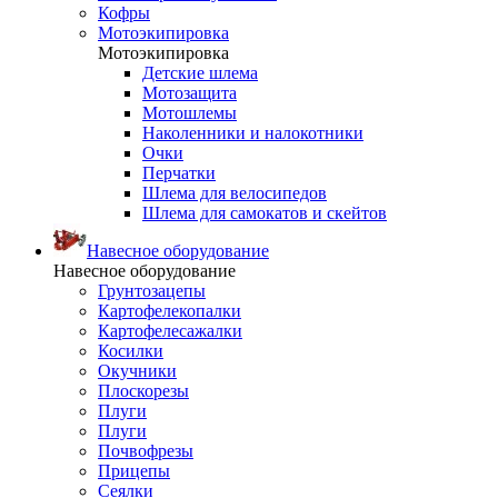
Кофры
Мотоэкипировка
Мотоэкипировка
Детские шлема
Мотозащита
Мотошлемы
Наколенники и налокотники
Очки
Перчатки
Шлема для велосипедов
Шлема для самокатов и скейтов
Навесное оборудование
Навесное оборудование
Грунтозацепы
Картофелекопалки
Картофелесажалки
Косилки
Окучники
Плоскорезы
Плуги
Плуги
Почвофрезы
Прицепы
Сеялки