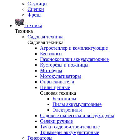
Ступицы
Сцепки
Фрезы
Техника
Техника
Садовая техника
Садовая техника
Агростеплер и комплектующие
Бензокосы
Газонокосилки аккумуляторные
Кусторезы и ножницы
Мотобуры
Мотокультиваторы
Опрыскиватели
Пилы цепные
Садовая техника
Бензопилы
Пилы аккумуляторные
Электропилы
Садовые пылесосы и воздуходувы
Сеялки ручные
Тачки садово-строительные
Триммеры аккумуляторные
Генераторы