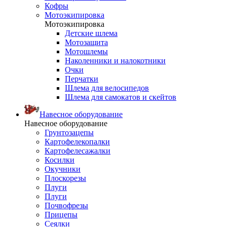
Кофры
Мотоэкипировка
Мотоэкипировка
Детские шлема
Мотозащита
Мотошлемы
Наколенники и налокотники
Очки
Перчатки
Шлема для велосипедов
Шлема для самокатов и скейтов
Навесное оборудование
Навесное оборудование
Грунтозацепы
Картофелекопалки
Картофелесажалки
Косилки
Окучники
Плоскорезы
Плуги
Плуги
Почвофрезы
Прицепы
Сеялки