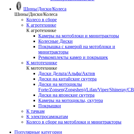
Шины/Диски/Колеса
Шины/Диски/Колеса
Колесо в сборе
К агротехнике
К агротехнике
Камеры на мотоблоки и минитракторы
Колесные Диски
Покрышка с камерой на мотоблоки и
минитракторы
Ремкомплекты камер и покрышек
К мототехнике
К мототехнике
Диски Дельта/Альфа/Актив
Диски на китайские скутера
Диски на мотоциклы
Forte/Zonsen(Zongshen)/Lifan/Viper/Shineray/CB
Диски на японские скутера
Камеры на мотоциклы, скутера
Покрышки
К тачкам
К электросамокатам
Колесо в сборе на мотоблоки и минитракторы
Популярные категории