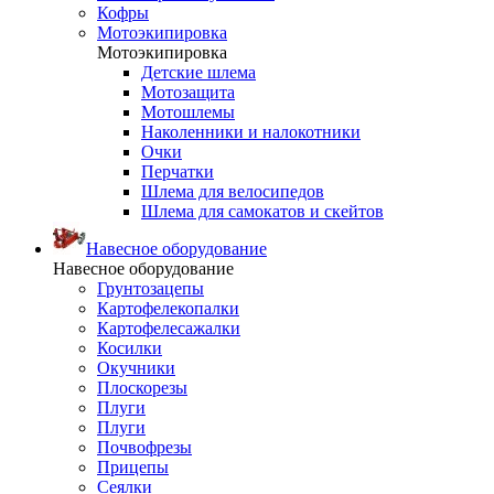
Кофры
Мотоэкипировка
Мотоэкипировка
Детские шлема
Мотозащита
Мотошлемы
Наколенники и налокотники
Очки
Перчатки
Шлема для велосипедов
Шлема для самокатов и скейтов
Навесное оборудование
Навесное оборудование
Грунтозацепы
Картофелекопалки
Картофелесажалки
Косилки
Окучники
Плоскорезы
Плуги
Плуги
Почвофрезы
Прицепы
Сеялки