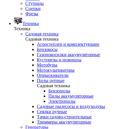
Ступицы
Сцепки
Фрезы
Техника
Техника
Садовая техника
Садовая техника
Агростеплер и комплектующие
Бензокосы
Газонокосилки аккумуляторные
Кусторезы и ножницы
Мотобуры
Мотокультиваторы
Опрыскиватели
Пилы цепные
Садовая техника
Бензопилы
Пилы аккумуляторные
Электропилы
Садовые пылесосы и воздуходувы
Сеялки ручные
Тачки садово-строительные
Триммеры аккумуляторные
Генераторы