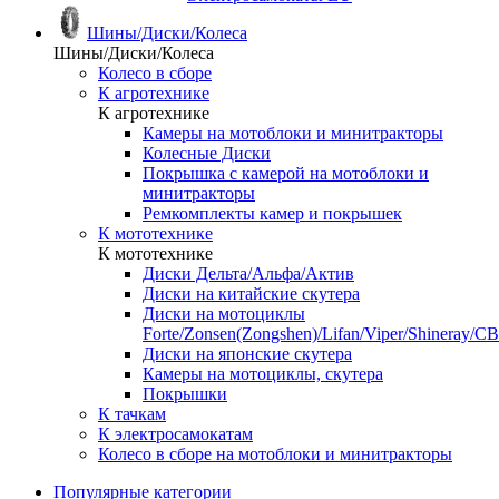
Шины/Диски/Колеса
Шины/Диски/Колеса
Колесо в сборе
К агротехнике
К агротехнике
Камеры на мотоблоки и минитракторы
Колесные Диски
Покрышка с камерой на мотоблоки и
минитракторы
Ремкомплекты камер и покрышек
К мототехнике
К мототехнике
Диски Дельта/Альфа/Актив
Диски на китайские скутера
Диски на мотоциклы
Forte/Zonsen(Zongshen)/Lifan/Viper/Shineray/CB
Диски на японские скутера
Камеры на мотоциклы, скутера
Покрышки
К тачкам
К электросамокатам
Колесо в сборе на мотоблоки и минитракторы
Популярные категории