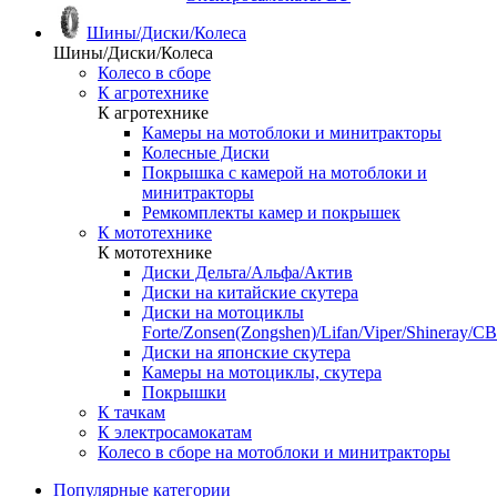
Шины/Диски/Колеса
Шины/Диски/Колеса
Колесо в сборе
К агротехнике
К агротехнике
Камеры на мотоблоки и минитракторы
Колесные Диски
Покрышка с камерой на мотоблоки и
минитракторы
Ремкомплекты камер и покрышек
К мототехнике
К мототехнике
Диски Дельта/Альфа/Актив
Диски на китайские скутера
Диски на мотоциклы
Forte/Zonsen(Zongshen)/Lifan/Viper/Shineray/CB
Диски на японские скутера
Камеры на мотоциклы, скутера
Покрышки
К тачкам
К электросамокатам
Колесо в сборе на мотоблоки и минитракторы
Популярные категории