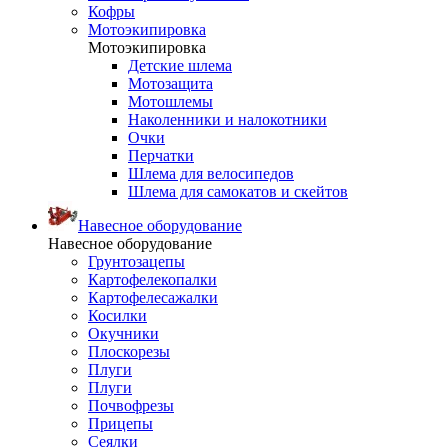
Кофры
Мотоэкипировка
Мотоэкипировка
Детские шлема
Мотозащита
Мотошлемы
Наколенники и налокотники
Очки
Перчатки
Шлема для велосипедов
Шлема для самокатов и скейтов
Навесное оборудование
Навесное оборудование
Грунтозацепы
Картофелекопалки
Картофелесажалки
Косилки
Окучники
Плоскорезы
Плуги
Плуги
Почвофрезы
Прицепы
Сеялки