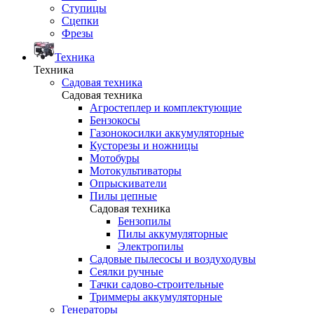
Ступицы
Сцепки
Фрезы
Техника
Техника
Садовая техника
Садовая техника
Агростеплер и комплектующие
Бензокосы
Газонокосилки аккумуляторные
Кусторезы и ножницы
Мотобуры
Мотокультиваторы
Опрыскиватели
Пилы цепные
Садовая техника
Бензопилы
Пилы аккумуляторные
Электропилы
Садовые пылесосы и воздуходувы
Сеялки ручные
Тачки садово-строительные
Триммеры аккумуляторные
Генераторы