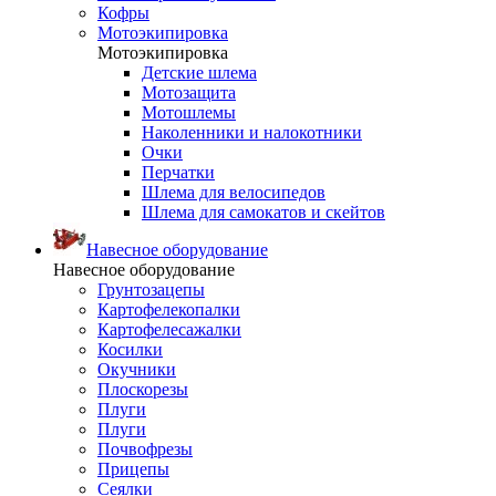
Кофры
Мотоэкипировка
Мотоэкипировка
Детские шлема
Мотозащита
Мотошлемы
Наколенники и налокотники
Очки
Перчатки
Шлема для велосипедов
Шлема для самокатов и скейтов
Навесное оборудование
Навесное оборудование
Грунтозацепы
Картофелекопалки
Картофелесажалки
Косилки
Окучники
Плоскорезы
Плуги
Плуги
Почвофрезы
Прицепы
Сеялки