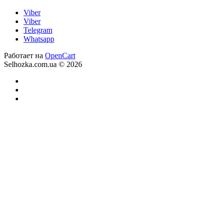
Viber
Viber
Telegram
Whatsapp
Работает на
OpenCart
Selhozka.com.ua © 2026