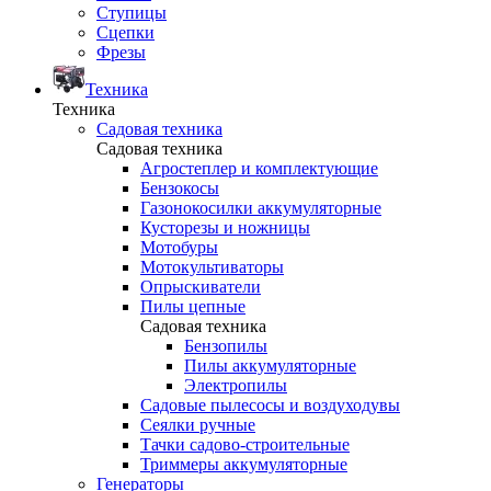
Ступицы
Сцепки
Фрезы
Техника
Техника
Садовая техника
Садовая техника
Агростеплер и комплектующие
Бензокосы
Газонокосилки аккумуляторные
Кусторезы и ножницы
Мотобуры
Мотокультиваторы
Опрыскиватели
Пилы цепные
Садовая техника
Бензопилы
Пилы аккумуляторные
Электропилы
Садовые пылесосы и воздуходувы
Сеялки ручные
Тачки садово-строительные
Триммеры аккумуляторные
Генераторы