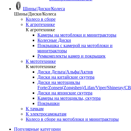
Шины/Диски/Колеса
Шины/Диски/Колеса
Колесо в сборе
К агротехнике
К агротехнике
Камеры на мотоблоки и минитракторы
Колесные Диски
Покрышка с камерой на мотоблоки и
минитракторы
Ремкомплекты камер и покрышек
К мототехнике
К мототехнике
Диски Дельта/Альфа/Актив
Диски на китайские скутера
Диски на мотоциклы
Forte/Zonsen(Zongshen)/Lifan/Viper/Shineray/CB
Диски на японские скутера
Камеры на мотоциклы, скутера
Покрышки
К тачкам
К электросамокатам
Колесо в сборе на мотоблоки и минитракторы
Популярные категории