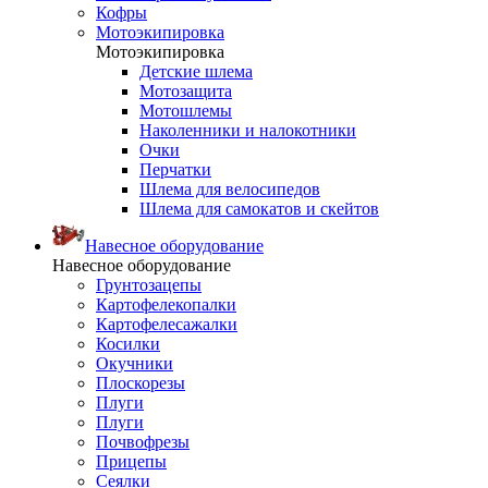
Кофры
Мотоэкипировка
Мотоэкипировка
Детские шлема
Мотозащита
Мотошлемы
Наколенники и налокотники
Очки
Перчатки
Шлема для велосипедов
Шлема для самокатов и скейтов
Навесное оборудование
Навесное оборудование
Грунтозацепы
Картофелекопалки
Картофелесажалки
Косилки
Окучники
Плоскорезы
Плуги
Плуги
Почвофрезы
Прицепы
Сеялки