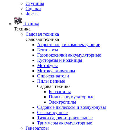
Ступицы
Сцепки
Фрезы
Техника
Техника
Садовая техника
Садовая техника
Агростеплер и комплектующие
Бензокосы
Газонокосилки аккумуляторные
Кусторезы и ножницы
Мотобуры
Мотокультиваторы
Опрыскиватели
Пилы цепные
Садовая техника
Бензопилы
Пилы аккумуляторные
Электропилы
Садовые пылесосы и воздуходувы
Сеялки ручные
Тачки садово-строительные
Триммеры аккумуляторные
Генераторы