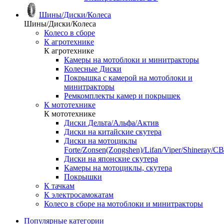
Шины/Диски/Колеса
Шины/Диски/Колеса
Колесо в сборе
К агротехнике
К агротехнике
Камеры на мотоблоки и минитракторы
Колесные Диски
Покрышка с камерой на мотоблоки и
минитракторы
Ремкомплекты камер и покрышек
К мототехнике
К мототехнике
Диски Дельта/Альфа/Актив
Диски на китайские скутера
Диски на мотоциклы
Forte/Zonsen(Zongshen)/Lifan/Viper/Shineray/CB
Диски на японские скутера
Камеры на мотоциклы, скутера
Покрышки
К тачкам
К электросамокатам
Колесо в сборе на мотоблоки и минитракторы
Популярные категории