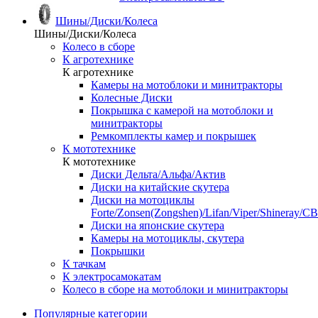
Шины/Диски/Колеса
Шины/Диски/Колеса
Колесо в сборе
К агротехнике
К агротехнике
Камеры на мотоблоки и минитракторы
Колесные Диски
Покрышка с камерой на мотоблоки и
минитракторы
Ремкомплекты камер и покрышек
К мототехнике
К мототехнике
Диски Дельта/Альфа/Актив
Диски на китайские скутера
Диски на мотоциклы
Forte/Zonsen(Zongshen)/Lifan/Viper/Shineray/CB
Диски на японские скутера
Камеры на мотоциклы, скутера
Покрышки
К тачкам
К электросамокатам
Колесо в сборе на мотоблоки и минитракторы
Популярные категории