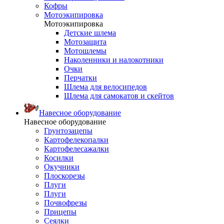
Кофры
Мотоэкипировка
Мотоэкипировка
Детские шлема
Мотозащита
Мотошлемы
Наколенники и налокотники
Очки
Перчатки
Шлема для велосипедов
Шлема для самокатов и скейтов
Навесное оборудование
Навесное оборудование
Грунтозацепы
Картофелекопалки
Картофелесажалки
Косилки
Окучники
Плоскорезы
Плуги
Плуги
Почвофрезы
Прицепы
Сеялки