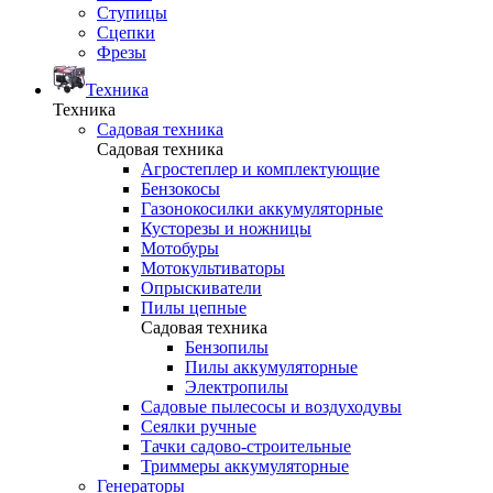
Ступицы
Сцепки
Фрезы
Техника
Техника
Садовая техника
Садовая техника
Агростеплер и комплектующие
Бензокосы
Газонокосилки аккумуляторные
Кусторезы и ножницы
Мотобуры
Мотокультиваторы
Опрыскиватели
Пилы цепные
Садовая техника
Бензопилы
Пилы аккумуляторные
Электропилы
Садовые пылесосы и воздуходувы
Сеялки ручные
Тачки садово-строительные
Триммеры аккумуляторные
Генераторы