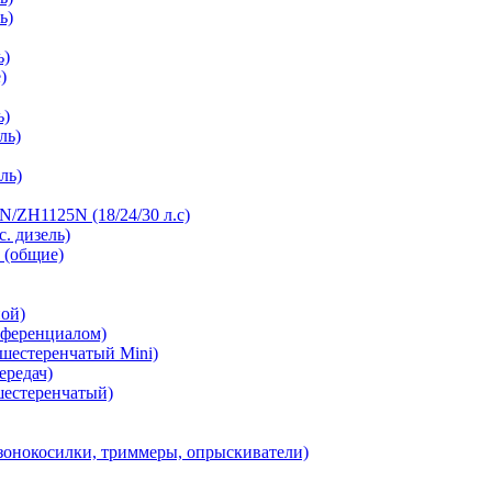
ь)
ь)
)
ь)
ль)
ль)
/ZH1125N (18/24/30 л.с)
с. дизель)
 (общие)
ной)
фференциалом)
 шестеренчатый Mini)
ередач)
шестеренчатый)
зонокосилки, триммеры, опрыскиватели)