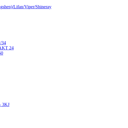
shen)/Lifan/Viper/Shineray
/34
AKT 24
50
- 3KJ