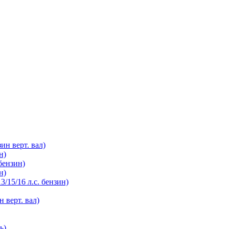
зин верт. вал)
н)
бензин)
н)
3/15/16 л.с. бензин)
н верт. вал)
ь)