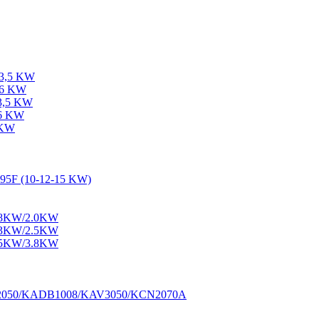
-3,5 KW
-6 KW
-3,5 KW
-6 KW
 KW
195F (10-12-15 KW)
1.8KW/2.0KW
2.3KW/2.5KW
3.5KW/3.8KW
M2050/KADB1008/KAV3050/KCN2070A