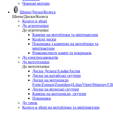
Човнові мотори
Шини/Диски/Колеса
Шини/Диски/Колеса
Колесо в зборі
До агротехніки
До агротехніки
Камери на мотоблоки та мінітрактори
Колісні диски
Покришка з камерою на мотоблоки та
мінітрактори
Ремкомплекти камер та покришок
До електросамокатів
До мототехніки
До мототехніки
Диски Дельта/Альфа/Актив
Диски на китайські скутери
Диски на мотоцикли
Forte/Zonsen(Zongshen)/Lifan/Viper/Shineray/CB
Диски на японські скутери
Камери на мотоцикли, скутери
Покришки
До тачок
Колесо в зборі на мотоблоки та мінітрактори