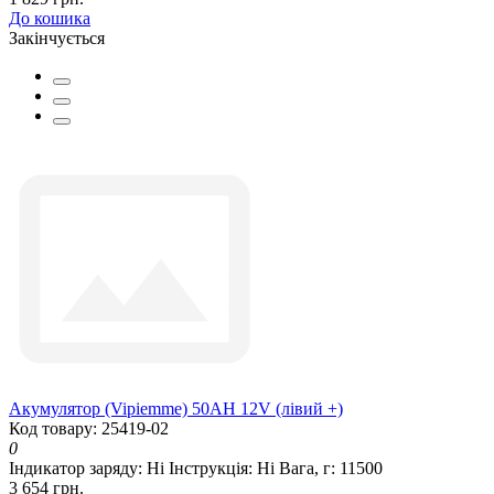
До кошика
Закінчується
Акумулятор (Vipiemme) 50AH 12V (лівий +)
Код товару: 25419-02
0
Індикатор заряду:
Ні
Інструкція:
Ні
Вага, г:
11500
3 654 грн.