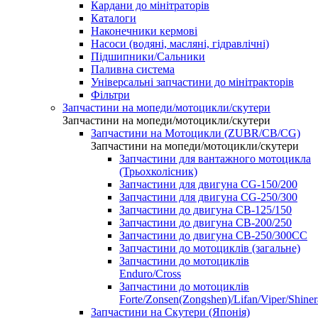
Кардани до мінітраторів
Каталоги
Наконечники кермові
Насоси (водяні, масляні, гідравлічні)
Підшипники/Сальники
Паливна система
Універсальні запчастини до мінітракторів
Фільтри
Запчастини на мопеди/мотоцикли/скутери
Запчастини на мопеди/мотоцикли/скутери
Запчастини на Мотоцикли (ZUBR/CB/CG)
Запчастини на мопеди/мотоцикли/скутери
Запчастини для вантажного мотоцикла
(Трьохколісник)
Запчастини для двигуна CG-150/200
Запчастини для двигуна CG-250/300
Запчастини до двигуна CB-125/150
Запчастини до двигуна CB-200/250
Запчастини до двигуна CB-250/300СС
Запчастини до мотоциклів (загальне)
Запчастини до мотоциклів
Enduro/Cross
Запчастини до мотоциклів
Forte/Zonsen(Zongshen)/Lifan/Viper/Shine
Запчастини на Скутери (Японія)