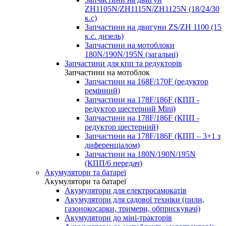
ZH1105N/ZH1115N/ZH1125N (18/24/30
к.с)
Запчастини на двигуни ZS/ZH 1100 (15
к.с. дизель)
Запчастини на мотоблоки
180N/190N/195N (загальні)
Запчастини для кпп та редукторів
Запчастини на мотоблок
Запчастини на 168F/170F (редуктор
ремінний)
Запчастини на 178F/186F (КПП -
редуктор шестерний Mini)
Запчастини на 178F/186F (КПП -
редуктор шестерний)
Запчастини на 178F/186F (КПП – 3+1 з
диференціалом)
Запчастини на 180N/190N/195N
(КПП/6 передач)
Акумулятори та батареї
Акумулятори та батареї
Акумулятори для електросамокатів
Акумулятори для садової техніки (пили,
газонокосарки, тримери, обприскувачі)
Акумулятори до міні-тракторів