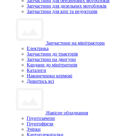
Запчастини для бензинових мотоблоків
Запчастини для дизельних мотоблоків
Запчастини для кпп та редукторів
Запчастини на мінітрактори
Електрика
Запчастини до тракторів
Запчастини на двигуни
Кардани до мінітраторів
Каталоги
Наконечники кермові
Дивитись всі
Навісне обладнання
Грунтозачепи
Грунтофрези
Зчіпки
Картоплекопалки