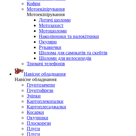
Кофри
Мотоекіпірування
Мотоекіпірування
Дитячі шоломи
Мотозахист
Мотошоломи
Наколінники та налокітники
Окуляри
Рукавички
Шолома для самокатів та скейтів
Шоломи для велосипедів
Тримачі телефонів
Навісне обладнання
Навісне обладнання
Грунтозачепи
Грунтофрези
Зчіпки
Картоплекопалки
Картоплесаджалки
Косарки
Окучники
Плоскорези
Плуги
Плуги