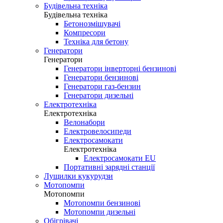
Будівельна техніка
Будівельна техніка
Бетонозмішувачі
Компресори
Техніка для бетону
Генератори
Генератори
Генератори інверторні бензинові
Генератори бензинові
Генератори газ-бензин
Генератори дизельні
Електротехніка
Електротехніка
Велонабори
Електровелосипеди
Електросамокати
Електротехніка
Електросамокати EU
Портативні зарядні станції
Лущилки кукурудзи
Мотопомпи
Мотопомпи
Мотопомпи бензинові
Мотопомпи дизельні
Обігрівачі