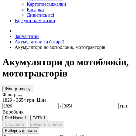
Картоплесаджалки
Косарки
Дивитись всі
Відгуки на магазин
Запчастини
Акумулятори та батареї
Акумулятори до мотоблоків, мототракторів
Акумулятори до мотоблоків,
мототракторів
Фільтр товару
Фiльтр
1829
-
3654
грн.
Ціна
-
грн.
Виробник
Red Horse
1
TATA
1
Скасувати
Виберіть фільтри
Виберіть фільтри