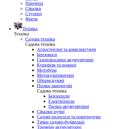
Причепи
Сівалки
Ступиці
Фрези
Техніка
Техніка
Садова техніка
Садова техніка
Агростеплер та комплектуючі
Бензокоси
Газонокосарки акумуляторні
Кущорізи та ножиці
Мотобури
Мотокультиватори
Обприскувачі
Пилки ланцюгові
Садова техніка
Бензопили
Електропили
Пилки акумуляторні
Сівалки ручні
Садові пилососи та повітродуви
Тачки садово-будівельні
Тримери акумуляторні