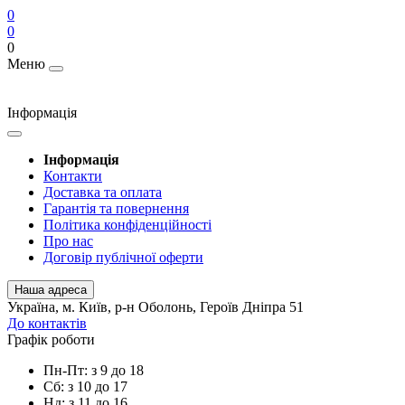
0
0
0
Меню
Інформація
Інформація
Контакти
Доставка та оплата
Гарантія та повернення
Політика конфіденційності
Про нас
Договір публічної оферти
Наша адреса
Українa, м. Київ, р-н Оболонь, Героїв Дніпра 51
До контактів
Графік роботи
Пн-Пт: з 9 до 18
Сб: з 10 до 17
Нд: з 11 до 16