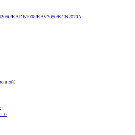
BM2050/KADB1008/KAV3050/KCN2070A
еменной)
5
110