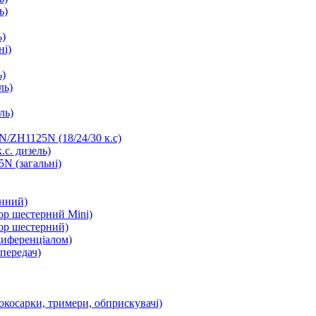
ь)
ь)
ні)
ь)
ль)
ль)
/ZH1125N (18/24/30 к.с)
.с. дизель)
N (загальні)
інний)
ор шестерний Mini)
ор шестерний)
диференціалом)
передач)
окосарки, тримери, обприскувачі)