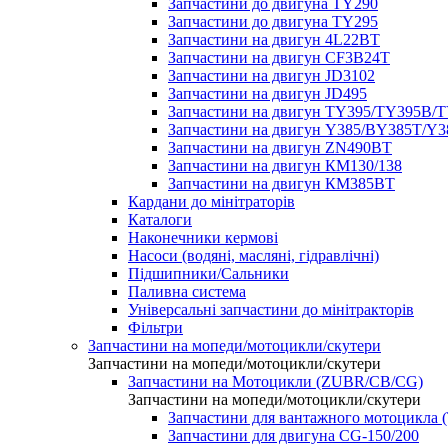
Запчастини до двигуна TY290
Запчастини до двигуна TY295
Запчастини на двигун 4L22BT
Запчастини на двигун CF3B24T
Запчастини на двигун JD3102
Запчастини на двигун JD495
Запчастини на двигун TY395/TY395В/
Запчастини на двигун Y385/BY385T/Y
Запчастини на двигун ZN490BT
Запчастини на двигун КМ130/138
Запчастини на двигун КМ385ВТ
Кардани до мінітраторів
Каталоги
Наконечники кермові
Насоси (водяні, масляні, гідравлічні)
Підшипники/Сальники
Паливна система
Універсальні запчастини до мінітракторів
Фільтри
Запчастини на мопеди/мотоцикли/скутери
Запчастини на мопеди/мотоцикли/скутери
Запчастини на Мотоцикли (ZUBR/CB/CG)
Запчастини на мопеди/мотоцикли/скутери
Запчастини для вантажного мотоцикла (
Запчастини для двигуна CG-150/200