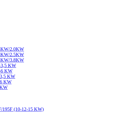
1.8KW/2.0KW
2.3KW/2.5KW
3.5KW/3.8KW
2-3,5 KW
5-6 KW
-3,5 KW
5-6 KW
7 KW
F/195F (10-12-15 KW)