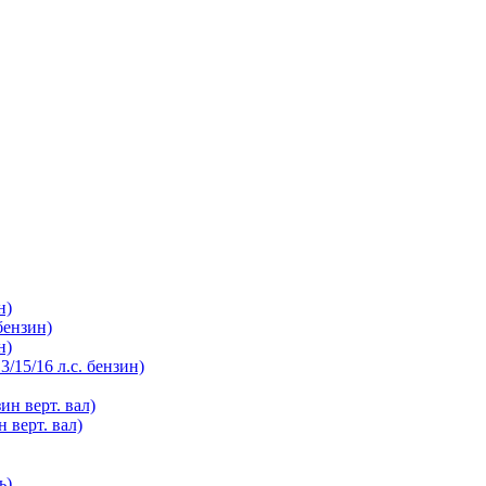
н)
бензин)
н)
/15/16 л.с. бензин)
ин верт. вал)
 верт. вал)
ь)