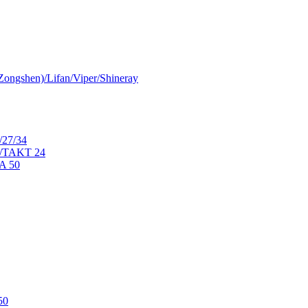
ongshen)/Lifan/Viper/Shineray
/27/34
0/TAKT 24
A 50
50