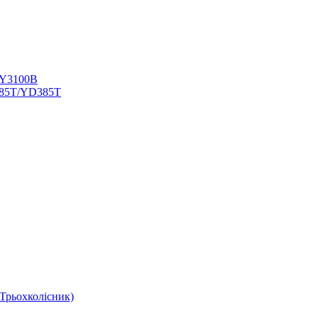
TY3100В
385T/YD385T
Трьохколісник)