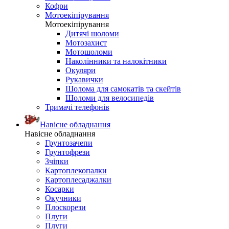
Кофри
Мотоекіпірування
Мотоекіпірування
Дитячі шоломи
Мотозахист
Мотошоломи
Наколінники та налокітники
Окуляри
Рукавички
Шолома для самокатів та скейтів
Шоломи для велосипедів
Тримачі телефонів
Навісне обладнання
Навісне обладнання
Грунтозачепи
Грунтофрези
Зчіпки
Картоплекопалки
Картоплесаджалки
Косарки
Окучники
Плоскорези
Плуги
Плуги