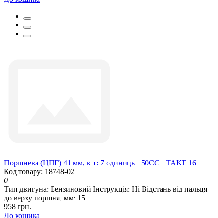
Поршнева (ЦПГ) 41 мм, к-т: 7 одиниць - 50СС - ТАКТ 16
Код товару: 18748-02
0
Тип двигуна:
Бензиновий
Інструкція:
Ні
Відстань від пальця
до верху поршня, мм:
15
958 грн.
До кошика