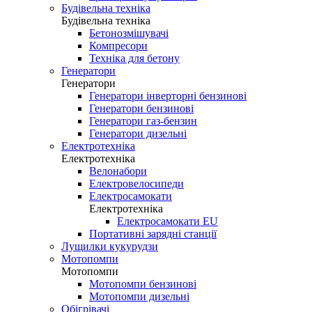
Будівельна техніка
Будівельна техніка
Бетонозмішувачі
Компресори
Техніка для бетону
Генератори
Генератори
Генератори інверторні бензинові
Генератори бензинові
Генератори газ-бензин
Генератори дизельні
Електротехніка
Електротехніка
Велонабори
Електровелосипеди
Електросамокати
Електротехніка
Електросамокати EU
Портативні зарядні станції
Лущилки кукурудзи
Мотопомпи
Мотопомпи
Мотопомпи бензинові
Мотопомпи дизельні
Обігрівачі