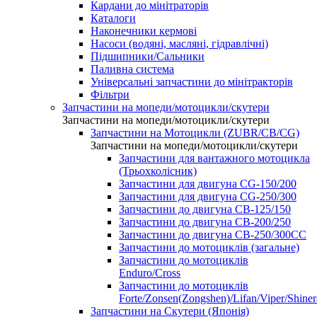
Кардани до мінітраторів
Каталоги
Наконечники кермові
Насоси (водяні, масляні, гідравлічні)
Підшипники/Сальники
Паливна система
Універсальні запчастини до мінітракторів
Фільтри
Запчастини на мопеди/мотоцикли/скутери
Запчастини на мопеди/мотоцикли/скутери
Запчастини на Мотоцикли (ZUBR/CB/CG)
Запчастини на мопеди/мотоцикли/скутери
Запчастини для вантажного мотоцикла
(Трьохколісник)
Запчастини для двигуна CG-150/200
Запчастини для двигуна CG-250/300
Запчастини до двигуна CB-125/150
Запчастини до двигуна CB-200/250
Запчастини до двигуна CB-250/300СС
Запчастини до мотоциклів (загальне)
Запчастини до мотоциклів
Enduro/Cross
Запчастини до мотоциклів
Forte/Zonsen(Zongshen)/Lifan/Viper/Shine
Запчастини на Скутери (Японія)