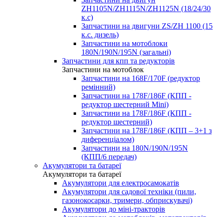
ZH1105N/ZH1115N/ZH1125N (18/24/30
к.с)
Запчастини на двигуни ZS/ZH 1100 (15
к.с. дизель)
Запчастини на мотоблоки
180N/190N/195N (загальні)
Запчастини для кпп та редукторів
Запчастини на мотоблок
Запчастини на 168F/170F (редуктор
ремінний)
Запчастини на 178F/186F (КПП -
редуктор шестерний Mini)
Запчастини на 178F/186F (КПП -
редуктор шестерний)
Запчастини на 178F/186F (КПП – 3+1 з
диференціалом)
Запчастини на 180N/190N/195N
(КПП/6 передач)
Акумулятори та батареї
Акумулятори та батареї
Акумулятори для електросамокатів
Акумулятори для садової техніки (пили,
газонокосарки, тримери, обприскувачі)
Акумулятори до міні-тракторів