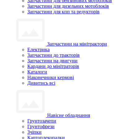
Запчастини для бензинових мотоблоків
Запчастини для дизельних мотоблоків
Запчастини для кпп та редукторів
Запчастини на мінітрактори
Електрика
Запчастини до тракторів
Запчастини на двигуни
Кардани до мінітраторів
Каталоги
Наконечники кермові
Дивитись всі
Навісне обладнання
Грунтозачепи
Грунтофрези
Зчіпки
Картоплекопалки