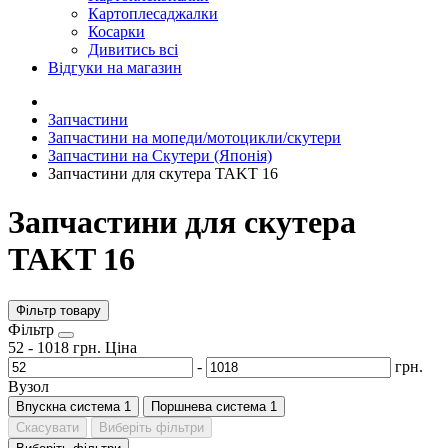
Картоплесаджалки
Косарки
Дивитись всі
Відгуки на магазин
Запчастини
Запчастини на мопеди/мотоцикли/скутери
Запчастини на Скутери (Японія)
Запчастини для скутера TAKT 16
Запчастини для скутера
TAKT 16
Фільтр товару
Фiльтр
52
-
1018
грн.
Ціна
-
грн.
Вузол
Впускна система
1
Поршнева система
1
Скасувати
Виберіть фільтри