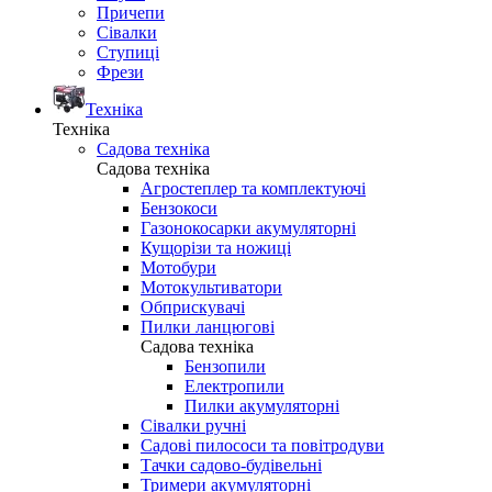
Причепи
Сівалки
Ступиці
Фрези
Техніка
Техніка
Садова техніка
Садова техніка
Агростеплер та комплектуючі
Бензокоси
Газонокосарки акумуляторні
Кущорізи та ножиці
Мотобури
Мотокультиватори
Обприскувачі
Пилки ланцюгові
Садова техніка
Бензопили
Електропили
Пилки акумуляторні
Сівалки ручні
Садові пилососи та повітродуви
Тачки садово-будівельні
Тримери акумуляторні