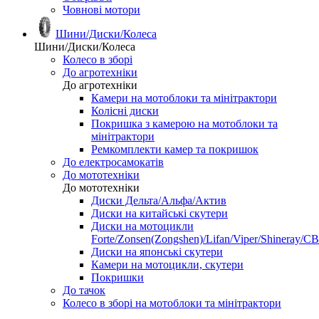
Човнові мотори
Шини/Диски/Колеса
Шини/Диски/Колеса
Колесо в зборі
До агротехніки
До агротехніки
Камери на мотоблоки та мінітрактори
Колісні диски
Покришка з камерою на мотоблоки та
мінітрактори
Ремкомплекти камер та покришок
До електросамокатів
До мототехніки
До мототехніки
Диски Дельта/Альфа/Актив
Диски на китайські скутери
Диски на мотоцикли
Forte/Zonsen(Zongshen)/Lifan/Viper/Shineray/CB
Диски на японські скутери
Камери на мотоцикли, скутери
Покришки
До тачок
Колесо в зборі на мотоблоки та мінітрактори