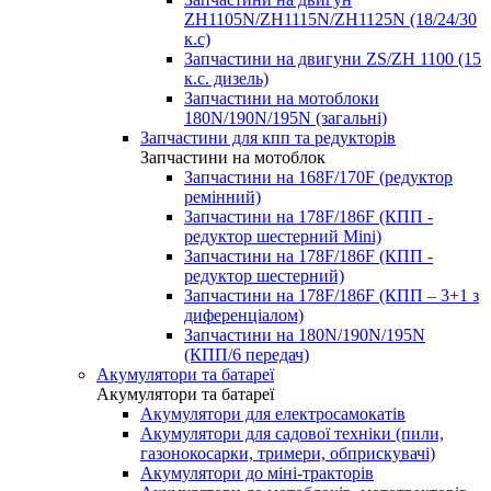
ZH1105N/ZH1115N/ZH1125N (18/24/30
к.с)
Запчастини на двигуни ZS/ZH 1100 (15
к.с. дизель)
Запчастини на мотоблоки
180N/190N/195N (загальні)
Запчастини для кпп та редукторів
Запчастини на мотоблок
Запчастини на 168F/170F (редуктор
ремінний)
Запчастини на 178F/186F (КПП -
редуктор шестерний Mini)
Запчастини на 178F/186F (КПП -
редуктор шестерний)
Запчастини на 178F/186F (КПП – 3+1 з
диференціалом)
Запчастини на 180N/190N/195N
(КПП/6 передач)
Акумулятори та батареї
Акумулятори та батареї
Акумулятори для електросамокатів
Акумулятори для садової техніки (пили,
газонокосарки, тримери, обприскувачі)
Акумулятори до міні-тракторів