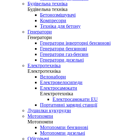
Будівельна техніка
Будівельна техніка
Бетонозмішувачі
Компресори
Техніка для бетону
Генератори
Генератори
Генератори інверторні бензинові
Генератори бензинові
Генератори газ-бензин
Генератори дизельні
Електротехніка
Електротехніка
Велонабори
Електровелосипеди
Електросамокати
Електротехніка
Електросамокати EU
Портативні зарядні станції
Лущилки кукурудзи
Мотопомпи
Мотопомпи
Мотопомпи бензинові
Мотопомпи дизельні
Обігрівачі