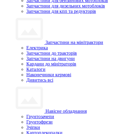
Запчастини для бензинових мотоблоків
Запчастини для дизельних мотоблоків
Запчастини для кпп та редукторів
Запчастини на мінітрактори
Електрика
Запчастини до тракторів
Запчастини на двигуни
Кардани до мінітраторів
Каталоги
Наконечники кермові
Дивитись всі
Навісне обладнання
Грунтозачепи
Грунтофрези
Зчіпки
Картоплекопалки