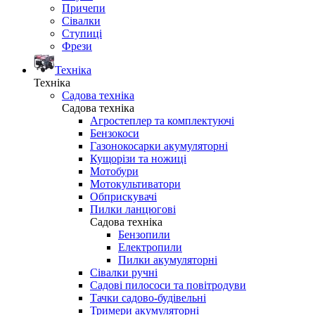
Причепи
Сівалки
Ступиці
Фрези
Техніка
Техніка
Садова техніка
Садова техніка
Агростеплер та комплектуючі
Бензокоси
Газонокосарки акумуляторні
Кущорізи та ножиці
Мотобури
Мотокультиватори
Обприскувачі
Пилки ланцюгові
Садова техніка
Бензопили
Електропили
Пилки акумуляторні
Сівалки ручні
Садові пилососи та повітродуви
Тачки садово-будівельні
Тримери акумуляторні