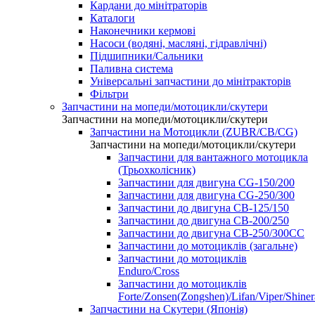
Кардани до мінітраторів
Каталоги
Наконечники кермові
Насоси (водяні, масляні, гідравлічні)
Підшипники/Сальники
Паливна система
Універсальні запчастини до мінітракторів
Фільтри
Запчастини на мопеди/мотоцикли/скутери
Запчастини на мопеди/мотоцикли/скутери
Запчастини на Мотоцикли (ZUBR/CB/CG)
Запчастини на мопеди/мотоцикли/скутери
Запчастини для вантажного мотоцикла
(Трьохколісник)
Запчастини для двигуна CG-150/200
Запчастини для двигуна CG-250/300
Запчастини до двигуна CB-125/150
Запчастини до двигуна CB-200/250
Запчастини до двигуна CB-250/300СС
Запчастини до мотоциклів (загальне)
Запчастини до мотоциклів
Enduro/Cross
Запчастини до мотоциклів
Forte/Zonsen(Zongshen)/Lifan/Viper/Shine
Запчастини на Скутери (Японія)