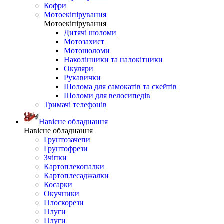
Кофри
Мотоекіпірування
Мотоекіпірування
Дитячі шоломи
Мотозахист
Мотошоломи
Наколінники та налокітники
Окуляри
Рукавички
Шолома для самокатів та скейтів
Шоломи для велосипедів
Тримачі телефонів
Навісне обладнання
Навісне обладнання
Грунтозачепи
Грунтофрези
Зчіпки
Картоплекопалки
Картоплесаджалки
Косарки
Окучники
Плоскорези
Плуги
Плуги