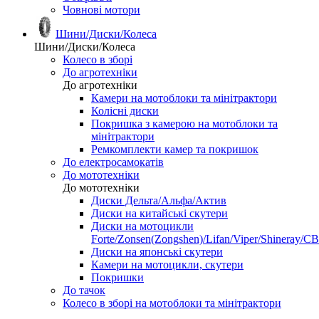
Човнові мотори
Шини/Диски/Колеса
Шини/Диски/Колеса
Колесо в зборі
До агротехніки
До агротехніки
Камери на мотоблоки та мінітрактори
Колісні диски
Покришка з камерою на мотоблоки та
мінітрактори
Ремкомплекти камер та покришок
До електросамокатів
До мототехніки
До мототехніки
Диски Дельта/Альфа/Актив
Диски на китайські скутери
Диски на мотоцикли
Forte/Zonsen(Zongshen)/Lifan/Viper/Shineray/CB
Диски на японські скутери
Камери на мотоцикли, скутери
Покришки
До тачок
Колесо в зборі на мотоблоки та мінітрактори