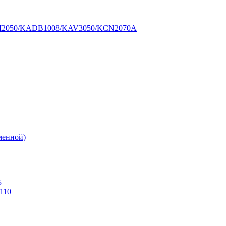
BM2050/KADB1008/KAV3050/KCN2070A
еменной)
5
110