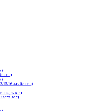
н)
бензин)
н)
/15/16 л.с. бензин)
ин верт. вал)
 верт. вал)
ь)