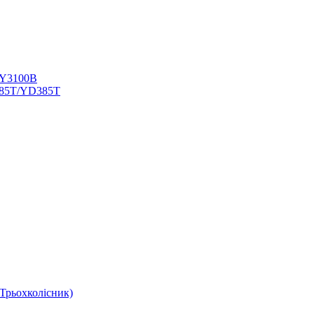
TY3100В
385T/YD385T
Трьохколісник)