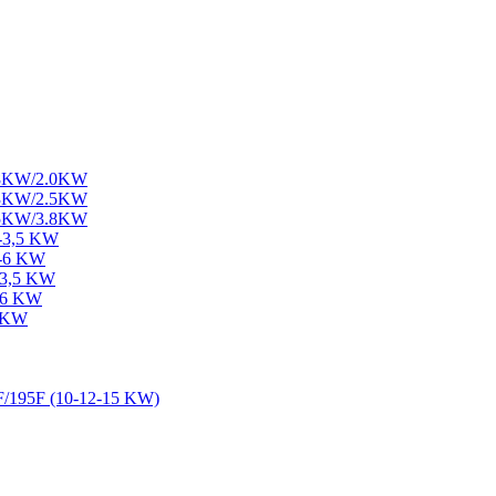
1.8KW/2.0KW
2.3KW/2.5KW
3.5KW/3.8KW
2-3,5 KW
5-6 KW
-3,5 KW
5-6 KW
7 KW
F/195F (10-12-15 KW)