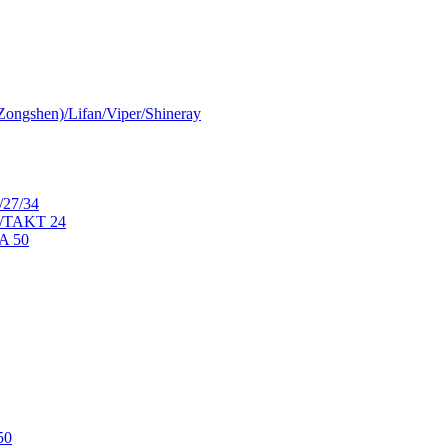
ongshen)/Lifan/Viper/Shineray
/27/34
0/TAKT 24
A 50
50