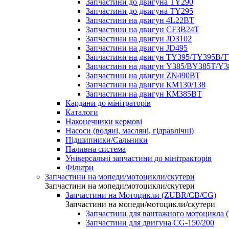
Запчастини до двигуна TY290
Запчастини до двигуна TY295
Запчастини на двигун 4L22BT
Запчастини на двигун CF3B24T
Запчастини на двигун JD3102
Запчастини на двигун JD495
Запчастини на двигун TY395/TY395В/
Запчастини на двигун Y385/BY385T/Y
Запчастини на двигун ZN490BT
Запчастини на двигун КМ130/138
Запчастини на двигун КМ385ВТ
Кардани до мінітраторів
Каталоги
Наконечники кермові
Насоси (водяні, масляні, гідравлічні)
Підшипники/Сальники
Паливна система
Універсальні запчастини до мінітракторів
Фільтри
Запчастини на мопеди/мотоцикли/скутери
Запчастини на мопеди/мотоцикли/скутери
Запчастини на Мотоцикли (ZUBR/CB/CG)
Запчастини на мопеди/мотоцикли/скутери
Запчастини для вантажного мотоцикла (
Запчастини для двигуна CG-150/200