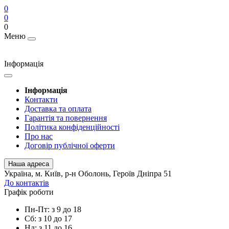
0
0
0
Меню
Інформація
Інформація
Контакти
Доставка та оплата
Гарантія та повернення
Політика конфіденційності
Про нас
Договір публічної оферти
Наша адреса
Українa, м. Київ, р-н Оболонь, Героїв Дніпра 51
До контактів
Графік роботи
Пн-Пт: з 9 до 18
Сб: з 10 до 17
Нд: з 11 до 16