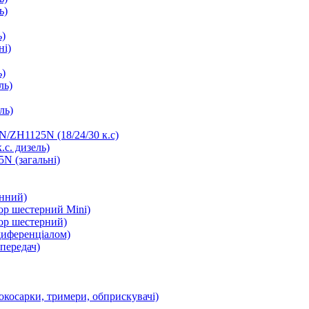
ь)
ь)
ні)
ь)
ль)
ль)
/ZH1125N (18/24/30 к.с)
.с. дизель)
N (загальні)
інний)
ор шестерний Mini)
ор шестерний)
диференціалом)
передач)
окосарки, тримери, обприскувачі)