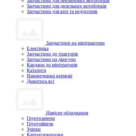
Запчастини для бензинових мотоблоків
Запчастини для дизельних мотоблоків
Запчастини для кпп та редукторів
Запчастини на мінітрактори
Електрика
Запчастини до тракторів
Запчастини на двигуни
Кардани до мінітраторів
Каталоги
Наконечники кермові
Дивитись всі
Навісне обладнання
Грунтозачепи
Грунтофрези
Зчіпки
Картоплекопалки