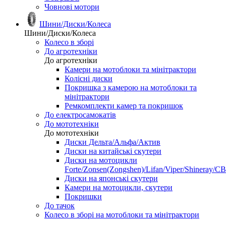
Човнові мотори
Шини/Диски/Колеса
Шини/Диски/Колеса
Колесо в зборі
До агротехніки
До агротехніки
Камери на мотоблоки та мінітрактори
Колісні диски
Покришка з камерою на мотоблоки та
мінітрактори
Ремкомплекти камер та покришок
До електросамокатів
До мототехніки
До мототехніки
Диски Дельта/Альфа/Актив
Диски на китайські скутери
Диски на мотоцикли
Forte/Zonsen(Zongshen)/Lifan/Viper/Shineray/CB
Диски на японські скутери
Камери на мотоцикли, скутери
Покришки
До тачок
Колесо в зборі на мотоблоки та мінітрактори