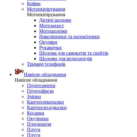
Кофри
Мотоекіпірування
Мотоекіпірування
Дитячі шоломи
Мотозахист
Мотошоломи
Наколінники та налокітники
Окуляри
Рукавички
Шолома для самокатів та скейтів
Шоломи для велосипедів
Тримачі телефонів
Навісне обладнання
Навісне обладнання
Грунтозачепи
Грунтофрези
Зчіпки
Картоплекопалки
Картоплесаджалки
Косарки
Окучники
Плоскорези
Плуги
Плуги