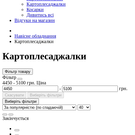
Картоплесаджалки
Косарки
Дивитись всі
Відгуки на магазин
Навісне обладнання
Картоплесаджалки
Картоплесаджалки
Фільтр товару
Фiльтр
4450
-
5100
грн.
Ціна
-
грн.
Скасувати
Виберіть фільтри
Виберіть фільтри
Закінчується