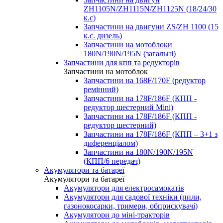
ZH1105N/ZH1115N/ZH1125N (18/24/30
к.с)
Запчастини на двигуни ZS/ZH 1100 (15
к.с. дизель)
Запчастини на мотоблоки
180N/190N/195N (загальні)
Запчастини для кпп та редукторів
Запчастини на мотоблок
Запчастини на 168F/170F (редуктор
ремінний)
Запчастини на 178F/186F (КПП -
редуктор шестерний Mini)
Запчастини на 178F/186F (КПП -
редуктор шестерний)
Запчастини на 178F/186F (КПП – 3+1 з
диференціалом)
Запчастини на 180N/190N/195N
(КПП/6 передач)
Акумулятори та батареї
Акумулятори та батареї
Акумулятори для електросамокатів
Акумулятори для садової техніки (пили,
газонокосарки, тримери, обприскувачі)
Акумулятори до міні-тракторів