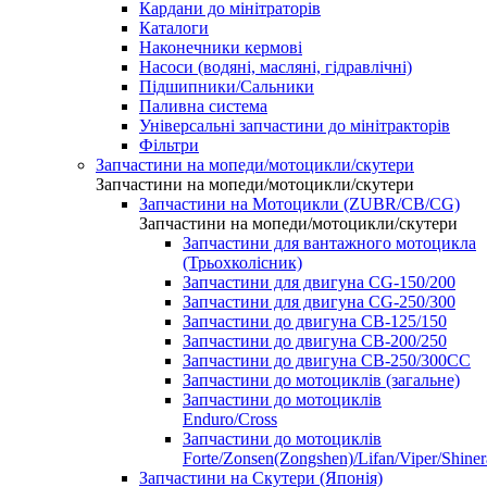
Кардани до мінітраторів
Каталоги
Наконечники кермові
Насоси (водяні, масляні, гідравлічні)
Підшипники/Сальники
Паливна система
Універсальні запчастини до мінітракторів
Фільтри
Запчастини на мопеди/мотоцикли/скутери
Запчастини на мопеди/мотоцикли/скутери
Запчастини на Мотоцикли (ZUBR/CB/CG)
Запчастини на мопеди/мотоцикли/скутери
Запчастини для вантажного мотоцикла
(Трьохколісник)
Запчастини для двигуна CG-150/200
Запчастини для двигуна CG-250/300
Запчастини до двигуна CB-125/150
Запчастини до двигуна CB-200/250
Запчастини до двигуна CB-250/300СС
Запчастини до мотоциклів (загальне)
Запчастини до мотоциклів
Enduro/Cross
Запчастини до мотоциклів
Forte/Zonsen(Zongshen)/Lifan/Viper/Shine
Запчастини на Скутери (Японія)