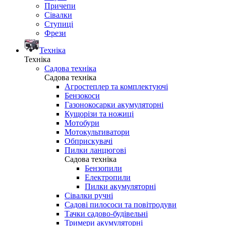
Причепи
Сівалки
Ступиці
Фрези
Техніка
Техніка
Садова техніка
Садова техніка
Агростеплер та комплектуючі
Бензокоси
Газонокосарки акумуляторні
Кущорізи та ножиці
Мотобури
Мотокультиватори
Обприскувачі
Пилки ланцюгові
Садова техніка
Бензопили
Електропили
Пилки акумуляторні
Сівалки ручні
Садові пилососи та повітродуви
Тачки садово-будівельні
Тримери акумуляторні