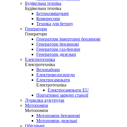
Будівельна техніка
Будівельна техніка
Бетонозмішувачі
Компресори
Техніка для бетону
Генератори
Генератори
Генератори інверторні бензинові
Генератори бензинові
Генератори газ-бензин
Генератори дизельні
Електротехніка
Електротехніка
Велонабори
Електровелосипеди
Електросамокати
Електротехніка
Електросамокати EU
Портативні зарядні станції
Лущилки кукурудзи
Мотопомпи
Мотопомпи
Мотопомпи бензинові
Мотопомпи дизельні
Обігрівачі