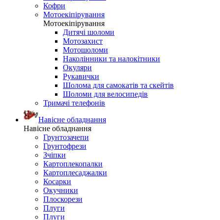
Кофри
Мотоекіпірування
Мотоекіпірування
Дитячі шоломи
Мотозахист
Мотошоломи
Наколінники та налокітники
Окуляри
Рукавички
Шолома для самокатів та скейтів
Шоломи для велосипедів
Тримачі телефонів
Навісне обладнання
Навісне обладнання
Грунтозачепи
Грунтофрези
Зчіпки
Картоплекопалки
Картоплесаджалки
Косарки
Окучники
Плоскорези
Плуги
Плуги