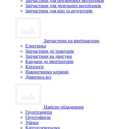
Запчастини для бензинових мотоблоків
Запчастини для дизельних мотоблоків
Запчастини для кпп та редукторів
Запчастини на мінітрактори
Електрика
Запчастини до тракторів
Запчастини на двигуни
Кардани до мінітраторів
Каталоги
Наконечники кермові
Дивитись всі
Навісне обладнання
Грунтозачепи
Грунтофрези
Зчіпки
Картоплекопалки