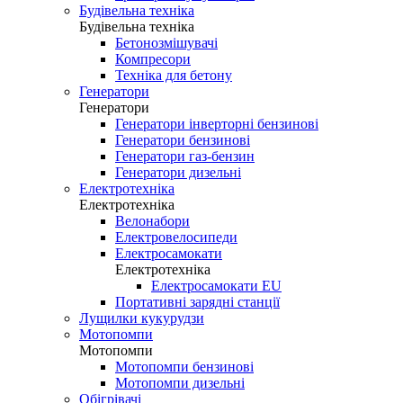
Будівельна техніка
Будівельна техніка
Бетонозмішувачі
Компресори
Техніка для бетону
Генератори
Генератори
Генератори інверторні бензинові
Генератори бензинові
Генератори газ-бензин
Генератори дизельні
Електротехніка
Електротехніка
Велонабори
Електровелосипеди
Електросамокати
Електротехніка
Електросамокати EU
Портативні зарядні станції
Лущилки кукурудзи
Мотопомпи
Мотопомпи
Мотопомпи бензинові
Мотопомпи дизельні
Обігрівачі