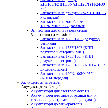
ZH1105N/ZH1115N/ZH1125N (18/24/30
к.с)
Запчастини на двигуни ZS/ZH 1100 (15
к.с. дизель)
Запчастини на мотоблоки
180N/190N/195N (загальні)
Запчастини для кпп та редукторів
Запчастини на мотоблок
Запчастини на 168F/170F (редуктор
ремінний)
Запчастини на 178F/186F (КПП -
редуктор шестерний Mini)
Запчастини на 178F/186F (КПП -
редуктор шестерний)
Запчастини на 178F/186F (КПП – 3+1 з
диференціалом)
Запчастини на 180N/190N/195N
(КПП/6 передач)
Акумулятори та батареї
Акумулятори та батареї
Акумулятори для електросамокатів
Акумулятори для садової техніки (пили,
газонокосарки, тримери, обприскувачі)
Акумулятори до міні-тракторів