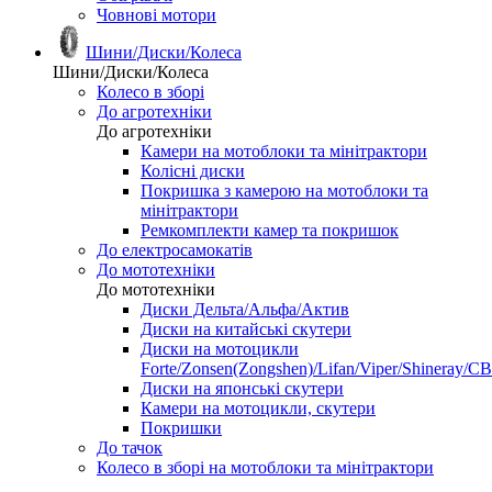
Човнові мотори
Шини/Диски/Колеса
Шини/Диски/Колеса
Колесо в зборі
До агротехніки
До агротехніки
Камери на мотоблоки та мінітрактори
Колісні диски
Покришка з камерою на мотоблоки та
мінітрактори
Ремкомплекти камер та покришок
До електросамокатів
До мототехніки
До мототехніки
Диски Дельта/Альфа/Актив
Диски на китайські скутери
Диски на мотоцикли
Forte/Zonsen(Zongshen)/Lifan/Viper/Shineray/CB
Диски на японські скутери
Камери на мотоцикли, скутери
Покришки
До тачок
Колесо в зборі на мотоблоки та мінітрактори