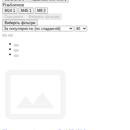
Різьблення
М14
1
М45
1
М8
2
Скасувати
Виберіть фільтри
Виберіть фільтри