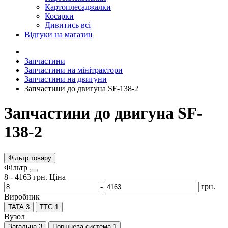
Картоплесаджалки
Косарки
Дивитись всі
Відгуки на магазин
Запчастини
Запчастини на мінітрактори
Запчастини на двигуни
Запчастини до двигуна SF-138-2
Запчастини до двигуна SF-
138-2
Фільтр товару
Фiльтр
8
-
4163
грн.
Ціна
-
грн.
Виробник
TATA
3
TTG
1
Вузол
Загальна
3
Поршнева система
1