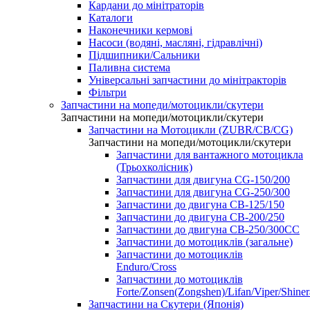
Кардани до мінітраторів
Каталоги
Наконечники кермові
Насоси (водяні, масляні, гідравлічні)
Підшипники/Сальники
Паливна система
Універсальні запчастини до мінітракторів
Фільтри
Запчастини на мопеди/мотоцикли/скутери
Запчастини на мопеди/мотоцикли/скутери
Запчастини на Мотоцикли (ZUBR/CB/CG)
Запчастини на мопеди/мотоцикли/скутери
Запчастини для вантажного мотоцикла
(Трьохколісник)
Запчастини для двигуна CG-150/200
Запчастини для двигуна CG-250/300
Запчастини до двигуна CB-125/150
Запчастини до двигуна CB-200/250
Запчастини до двигуна CB-250/300СС
Запчастини до мотоциклів (загальне)
Запчастини до мотоциклів
Enduro/Cross
Запчастини до мотоциклів
Forte/Zonsen(Zongshen)/Lifan/Viper/Shine
Запчастини на Скутери (Японія)