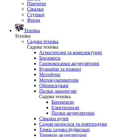
Причепи
Сівалки
Ступиці
Фрези
Техніка
Техніка
Садова техніка
Садова техніка
Агростеплер та комплектуючі
Бензокоси
Газонокосарки акумуляторні
Кущорізи та ножиці
Мотобури
Мотокультиватори
Обприскувачі
Пилки ланцюгові
Садова техніка
Бензопили
Електропили
Пилки акумуляторні
Сівалки ручні
Садові пилососи та повітродуви
Тачки садово-будівельні
Тримери акумуляторні