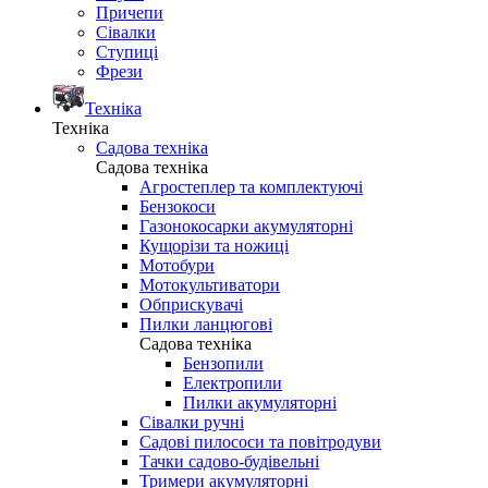
Причепи
Сівалки
Ступиці
Фрези
Техніка
Техніка
Садова техніка
Садова техніка
Агростеплер та комплектуючі
Бензокоси
Газонокосарки акумуляторні
Кущорізи та ножиці
Мотобури
Мотокультиватори
Обприскувачі
Пилки ланцюгові
Садова техніка
Бензопили
Електропили
Пилки акумуляторні
Сівалки ручні
Садові пилососи та повітродуви
Тачки садово-будівельні
Тримери акумуляторні