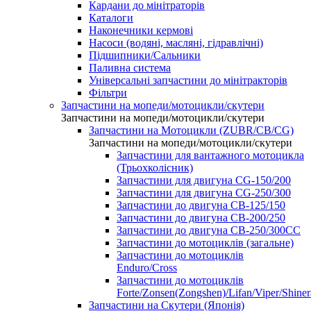
Кардани до мінітраторів
Каталоги
Наконечники кермові
Насоси (водяні, масляні, гідравлічні)
Підшипники/Сальники
Паливна система
Універсальні запчастини до мінітракторів
Фільтри
Запчастини на мопеди/мотоцикли/скутери
Запчастини на мопеди/мотоцикли/скутери
Запчастини на Мотоцикли (ZUBR/CB/CG)
Запчастини на мопеди/мотоцикли/скутери
Запчастини для вантажного мотоцикла
(Трьохколісник)
Запчастини для двигуна CG-150/200
Запчастини для двигуна CG-250/300
Запчастини до двигуна CB-125/150
Запчастини до двигуна CB-200/250
Запчастини до двигуна CB-250/300СС
Запчастини до мотоциклів (загальне)
Запчастини до мотоциклів
Enduro/Cross
Запчастини до мотоциклів
Forte/Zonsen(Zongshen)/Lifan/Viper/Shine
Запчастини на Скутери (Японія)