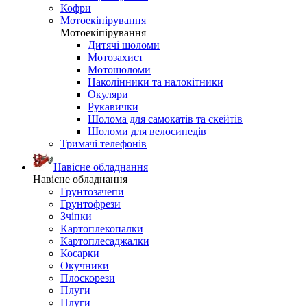
Кофри
Мотоекіпірування
Мотоекіпірування
Дитячі шоломи
Мотозахист
Мотошоломи
Наколінники та налокітники
Окуляри
Рукавички
Шолома для самокатів та скейтів
Шоломи для велосипедів
Тримачі телефонів
Навісне обладнання
Навісне обладнання
Грунтозачепи
Грунтофрези
Зчіпки
Картоплекопалки
Картоплесаджалки
Косарки
Окучники
Плоскорези
Плуги
Плуги