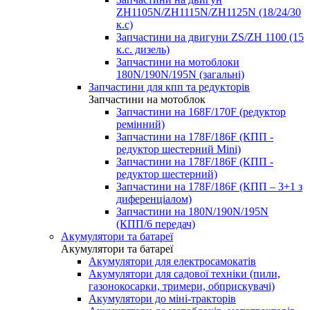
ZH1105N/ZH1115N/ZH1125N (18/24/30
к.с)
Запчастини на двигуни ZS/ZH 1100 (15
к.с. дизель)
Запчастини на мотоблоки
180N/190N/195N (загальні)
Запчастини для кпп та редукторів
Запчастини на мотоблок
Запчастини на 168F/170F (редуктор
ремінний)
Запчастини на 178F/186F (КПП -
редуктор шестерний Mini)
Запчастини на 178F/186F (КПП -
редуктор шестерний)
Запчастини на 178F/186F (КПП – 3+1 з
диференціалом)
Запчастини на 180N/190N/195N
(КПП/6 передач)
Акумулятори та батареї
Акумулятори та батареї
Акумулятори для електросамокатів
Акумулятори для садової техніки (пили,
газонокосарки, тримери, обприскувачі)
Акумулятори до міні-тракторів