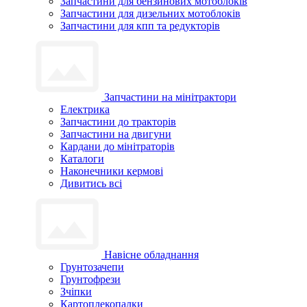
Запчастини для бензинових мотоблоків
Запчастини для дизельних мотоблоків
Запчастини для кпп та редукторів
Запчастини на мінітрактори
Електрика
Запчастини до тракторів
Запчастини на двигуни
Кардани до мінітраторів
Каталоги
Наконечники кермові
Дивитись всі
Навісне обладнання
Грунтозачепи
Грунтофрези
Зчіпки
Картоплекопалки