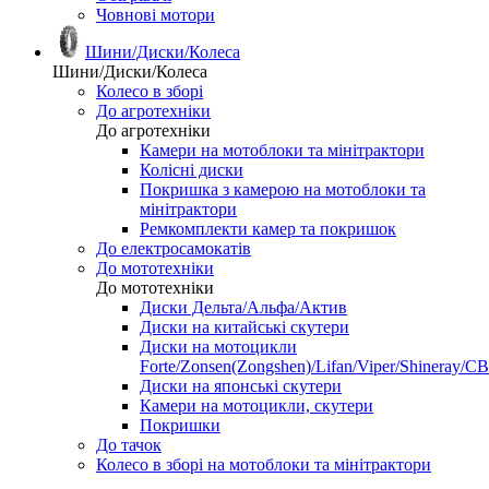
Човнові мотори
Шини/Диски/Колеса
Шини/Диски/Колеса
Колесо в зборі
До агротехніки
До агротехніки
Камери на мотоблоки та мінітрактори
Колісні диски
Покришка з камерою на мотоблоки та
мінітрактори
Ремкомплекти камер та покришок
До електросамокатів
До мототехніки
До мототехніки
Диски Дельта/Альфа/Актив
Диски на китайські скутери
Диски на мотоцикли
Forte/Zonsen(Zongshen)/Lifan/Viper/Shineray/CB
Диски на японські скутери
Камери на мотоцикли, скутери
Покришки
До тачок
Колесо в зборі на мотоблоки та мінітрактори