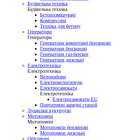
Будівельна техніка
Будівельна техніка
Бетонозмішувачі
Компресори
Техніка для бетону
Генератори
Генератори
Генератори інверторні бензинові
Генератори бензинові
Генератори газ-бензин
Генератори дизельні
Електротехніка
Електротехніка
Велонабори
Електровелосипеди
Електросамокати
Електротехніка
Електросамокати EU
Портативні зарядні станції
Лущилки кукурудзи
Мотопомпи
Мотопомпи
Мотопомпи бензинові
Мотопомпи дизельні
Обігрівачі