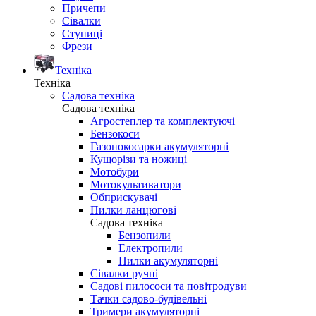
Причепи
Сівалки
Ступиці
Фрези
Техніка
Техніка
Садова техніка
Садова техніка
Агростеплер та комплектуючі
Бензокоси
Газонокосарки акумуляторні
Кущорізи та ножиці
Мотобури
Мотокультиватори
Обприскувачі
Пилки ланцюгові
Садова техніка
Бензопили
Електропили
Пилки акумуляторні
Сівалки ручні
Садові пилососи та повітродуви
Тачки садово-будівельні
Тримери акумуляторні