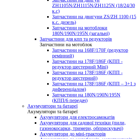
ZH1105N/ZH1115N/ZH1125N (18/24/30
к.с)
Запчастини на двигуни ZS/ZH 1100 (15
к.с. дизель)
Запчастини на мотоблоки
180N/190N/195N (загальні)
Запчастини для кпп та редукторів
Запчастини на мотоблок
Запчастини на 168F/170F (редуктор
ремінний)
Запчастини на 178F/186F (КПП -
редуктор шестерний Mini)
Запчастини на 178F/186F (КПП -
редуктор шестерний)
Запчастини на 178F/186F (КПП – 3+1 з
диференціалом)
Запчастини на 180N/190N/195N
(КПП/6 передач)
Акумулятори та батареї
Акумулятори та батареї
Акумулятори для електросамокатів
Акумулятори для садової техніки (пили,
газонокосарки, тримери, обприскувачі)
Акумулятори до міні-тракторів