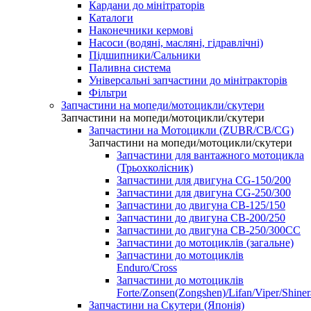
Кардани до мінітраторів
Каталоги
Наконечники кермові
Насоси (водяні, масляні, гідравлічні)
Підшипники/Сальники
Паливна система
Універсальні запчастини до мінітракторів
Фільтри
Запчастини на мопеди/мотоцикли/скутери
Запчастини на мопеди/мотоцикли/скутери
Запчастини на Мотоцикли (ZUBR/CB/CG)
Запчастини на мопеди/мотоцикли/скутери
Запчастини для вантажного мотоцикла
(Трьохколісник)
Запчастини для двигуна CG-150/200
Запчастини для двигуна CG-250/300
Запчастини до двигуна CB-125/150
Запчастини до двигуна CB-200/250
Запчастини до двигуна CB-250/300СС
Запчастини до мотоциклів (загальне)
Запчастини до мотоциклів
Enduro/Cross
Запчастини до мотоциклів
Forte/Zonsen(Zongshen)/Lifan/Viper/Shine
Запчастини на Скутери (Японія)