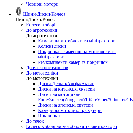
Човнові мотори
Шини/Диски/Колеса
Шини/Диски/Колеса
Колесо в зборі
До агротехніки
До агротехніки
Камери на мотоблоки та мінітрактори
Колісні диски
Покришка з камерою на мотоблоки та
мінітрактори
Ремкомплекти камер та покришок
До електросамокатів
До мототехніки
До мототехніки
Диски Дельта/Альфа/Актив
Диски на китайські скутери
Диски на мотоцикли
Forte/Zonsen(Zongshen)/Lifan/Viper/Shineray/CB
Диски на японські скутери
Камери на мотоцикли, скутери
Покришки
До тачок
Колесо в зборі на мотоблоки та мінітрактори