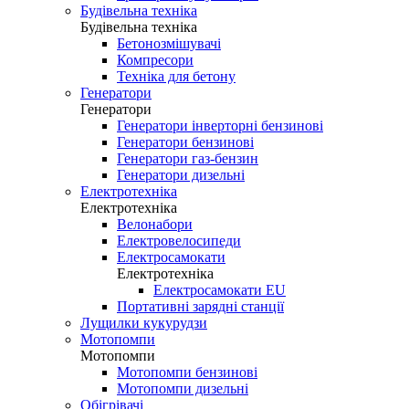
Будівельна техніка
Будівельна техніка
Бетонозмішувачі
Компресори
Техніка для бетону
Генератори
Генератори
Генератори інверторні бензинові
Генератори бензинові
Генератори газ-бензин
Генератори дизельні
Електротехніка
Електротехніка
Велонабори
Електровелосипеди
Електросамокати
Електротехніка
Електросамокати EU
Портативні зарядні станції
Лущилки кукурудзи
Мотопомпи
Мотопомпи
Мотопомпи бензинові
Мотопомпи дизельні
Обігрівачі