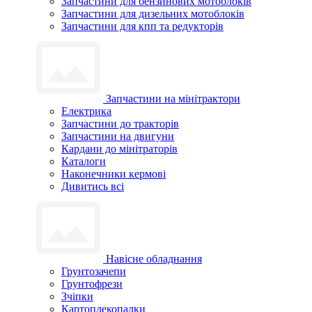
Запчастини для бензинових мотоблоків
Запчастини для дизельних мотоблоків
Запчастини для кпп та редукторів
Запчастини на мінітрактори
Електрика
Запчастини до тракторів
Запчастини на двигуни
Кардани до мінітраторів
Каталоги
Наконечники кермові
Дивитись всі
Навісне обладнання
Грунтозачепи
Грунтофрези
Зчіпки
Картоплекопалки