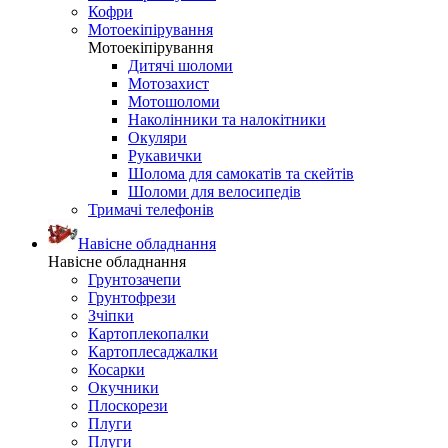
Кофри
Мотоекіпірування
Мотоекіпірування
Дитячі шоломи
Мотозахист
Мотошоломи
Наколінники та налокітники
Окуляри
Рукавички
Шолома для самокатів та скейтів
Шоломи для велосипедів
Тримачі телефонів
Навісне обладнання
Навісне обладнання
Грунтозачепи
Грунтофрези
Зчіпки
Картоплекопалки
Картоплесаджалки
Косарки
Окучники
Плоскорези
Плуги
Плуги