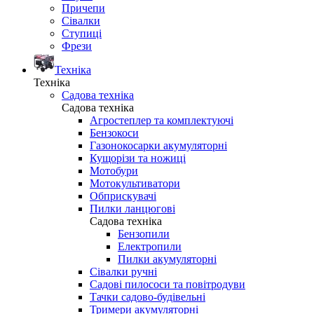
Причепи
Сівалки
Ступиці
Фрези
Техніка
Техніка
Садова техніка
Садова техніка
Агростеплер та комплектуючі
Бензокоси
Газонокосарки акумуляторні
Кущорізи та ножиці
Мотобури
Мотокультиватори
Обприскувачі
Пилки ланцюгові
Садова техніка
Бензопили
Електропили
Пилки акумуляторні
Сівалки ручні
Садові пилососи та повітродуви
Тачки садово-будівельні
Тримери акумуляторні