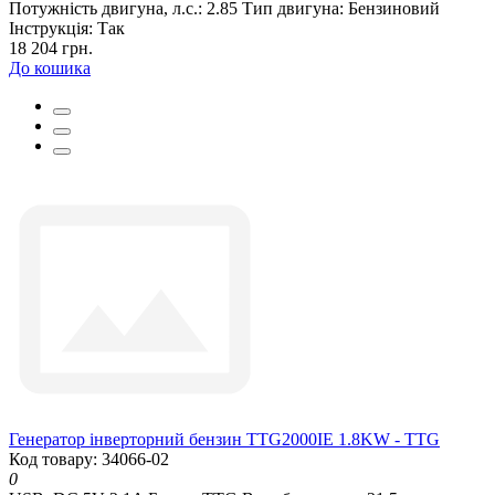
Потужність двигуна, л.с.:
2.85
Тип двигуна:
Бензиновий
Інструкція:
Так
18 204 грн.
До кошика
Генератор інверторний бензин TTG2000IE 1.8KW - TTG
Код товару: 34066-02
0