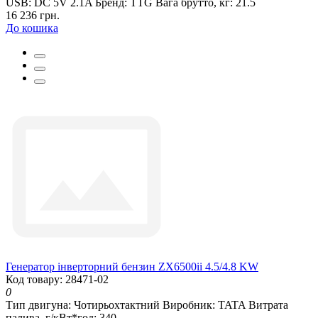
USB:
DC 5V 2.1A
Бренд:
TTG
Вага брутто, кг:
21.5
16 236 грн.
До кошика
Генератор інверторний бензин ZX6500ii 4.5/4.8 KW
Код товару: 28471-02
0
Тип двигуна:
Чотирьохтактний
Виробник:
TATA
Витрата
палива, г/кВт*год:
340