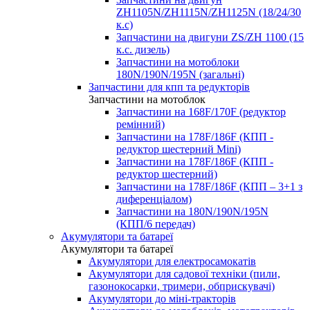
ZH1105N/ZH1115N/ZH1125N (18/24/30
к.с)
Запчастини на двигуни ZS/ZH 1100 (15
к.с. дизель)
Запчастини на мотоблоки
180N/190N/195N (загальні)
Запчастини для кпп та редукторів
Запчастини на мотоблок
Запчастини на 168F/170F (редуктор
ремінний)
Запчастини на 178F/186F (КПП -
редуктор шестерний Mini)
Запчастини на 178F/186F (КПП -
редуктор шестерний)
Запчастини на 178F/186F (КПП – 3+1 з
диференціалом)
Запчастини на 180N/190N/195N
(КПП/6 передач)
Акумулятори та батареї
Акумулятори та батареї
Акумулятори для електросамокатів
Акумулятори для садової техніки (пили,
газонокосарки, тримери, обприскувачі)
Акумулятори до міні-тракторів