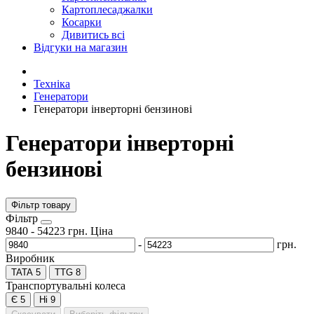
Картоплесаджалки
Косарки
Дивитись всі
Відгуки на магазин
Техніка
Генератори
Генератори інверторні бензинові
Генератори інверторні
бензинові
Фільтр товару
Фiльтр
9840
-
54223
грн.
Ціна
-
грн.
Виробник
TATA
5
TTG
8
Транспортувальні колеса
Є
5
Ні
9