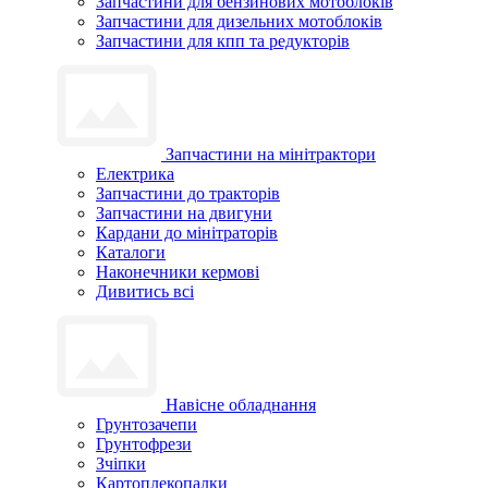
Запчастини для бензинових мотоблоків
Запчастини для дизельних мотоблоків
Запчастини для кпп та редукторів
Запчастини на мінітрактори
Електрика
Запчастини до тракторів
Запчастини на двигуни
Кардани до мінітраторів
Каталоги
Наконечники кермові
Дивитись всі
Навісне обладнання
Грунтозачепи
Грунтофрези
Зчіпки
Картоплекопалки