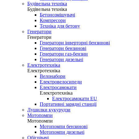
Будівельна техніка
Будівельна техніка
Бетонозмішувачі
Компресори
Техніка для бетону
Генератори
Генератори
Генератори інверторні бензинові
Генератори бензинові
Генератори газ-бензин
Генератори дизельні
Електротехніка
Електротехніка
Велонабори
Електровелосипеди
Електросамокати
Електротехніка
Електросамокати EU
Портативні зарядні станції
Лущилки кукурудзи
Мотопомпи
Мотопомпи
Мотопомпи бензинові
Мотопомпи дизельні
Обігрівачі