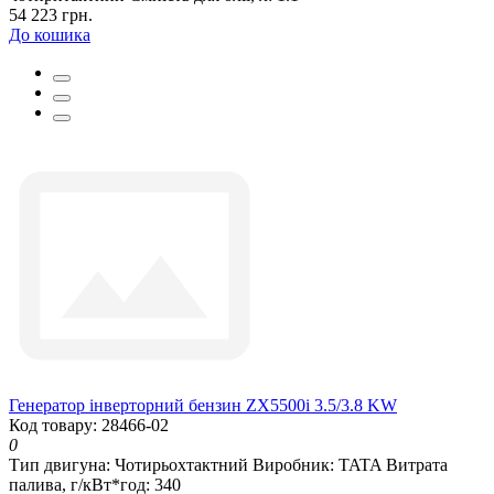
54 223 грн.
До кошика
Генератор інверторний бензин ZX5500i 3.5/3.8 KW
Код товару: 28466-02
0
Тип двигуна:
Чотирьохтактний
Виробник:
TATA
Витрата
палива, г/кВт*год:
340