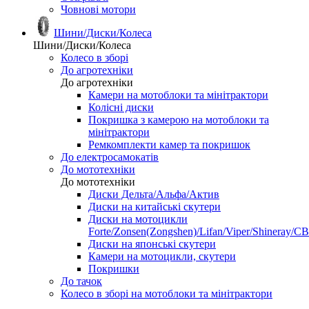
Човнові мотори
Шини/Диски/Колеса
Шини/Диски/Колеса
Колесо в зборі
До агротехніки
До агротехніки
Камери на мотоблоки та мінітрактори
Колісні диски
Покришка з камерою на мотоблоки та
мінітрактори
Ремкомплекти камер та покришок
До електросамокатів
До мототехніки
До мототехніки
Диски Дельта/Альфа/Актив
Диски на китайські скутери
Диски на мотоцикли
Forte/Zonsen(Zongshen)/Lifan/Viper/Shineray/CB
Диски на японські скутери
Камери на мотоцикли, скутери
Покришки
До тачок
Колесо в зборі на мотоблоки та мінітрактори