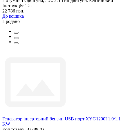
Потужність двигуна, л.с.:
2.5
Тип двигуна:
Бензиновий
Інструкція:
Так
22 786 грн.
До кошика
Продано
Генератор інверторний бензин USB порт XYG1200I 1.0/1.1
KW
Код товару: 37289-02