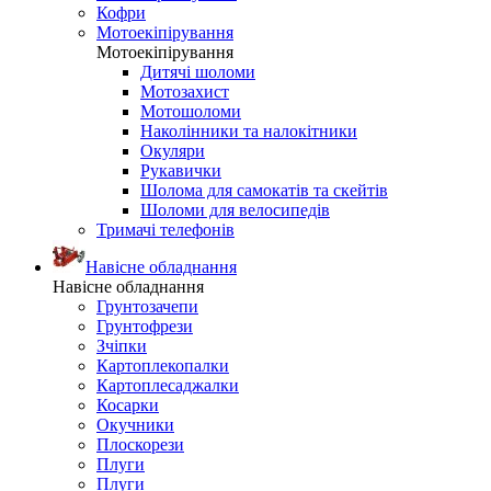
Кофри
Мотоекіпірування
Мотоекіпірування
Дитячі шоломи
Мотозахист
Мотошоломи
Наколінники та налокітники
Окуляри
Рукавички
Шолома для самокатів та скейтів
Шоломи для велосипедів
Тримачі телефонів
Навісне обладнання
Навісне обладнання
Грунтозачепи
Грунтофрези
Зчіпки
Картоплекопалки
Картоплесаджалки
Косарки
Окучники
Плоскорези
Плуги
Плуги