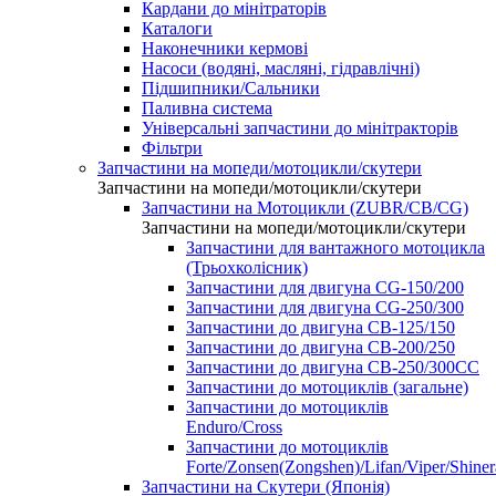
Кардани до мінітраторів
Каталоги
Наконечники кермові
Насоси (водяні, масляні, гідравлічні)
Підшипники/Сальники
Паливна система
Універсальні запчастини до мінітракторів
Фільтри
Запчастини на мопеди/мотоцикли/скутери
Запчастини на мопеди/мотоцикли/скутери
Запчастини на Мотоцикли (ZUBR/CB/CG)
Запчастини на мопеди/мотоцикли/скутери
Запчастини для вантажного мотоцикла
(Трьохколісник)
Запчастини для двигуна CG-150/200
Запчастини для двигуна CG-250/300
Запчастини до двигуна CB-125/150
Запчастини до двигуна CB-200/250
Запчастини до двигуна CB-250/300СС
Запчастини до мотоциклів (загальне)
Запчастини до мотоциклів
Enduro/Cross
Запчастини до мотоциклів
Forte/Zonsen(Zongshen)/Lifan/Viper/Shine
Запчастини на Скутери (Японія)