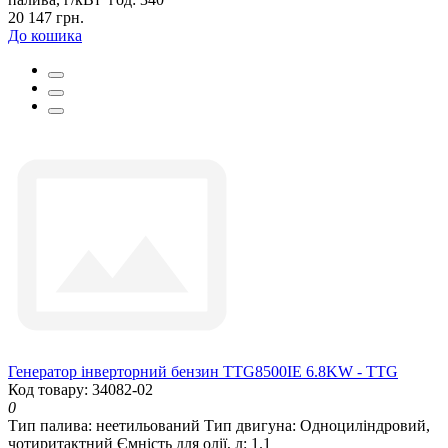
20 147 грн.
До кошика
Генератор інверторний бензин TTG8500IE 6.8KW - TTG
Код товару: 34082-02
0
Тип палива:
неетильований
Тип двигуна:
Одноциліндровий,
чотиритактний
Ємність для олії, л:
1.1