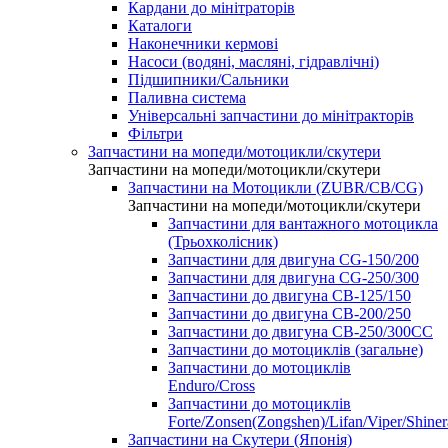
Кардани до мінітраторів
Каталоги
Наконечники кермові
Насоси (водяні, масляні, гідравлічні)
Підшипники/Сальники
Паливна система
Універсальні запчастини до мінітракторів
Фільтри
Запчастини на мопеди/мотоцикли/скутери
Запчастини на мопеди/мотоцикли/скутери
Запчастини на Мотоцикли (ZUBR/CB/CG)
Запчастини на мопеди/мотоцикли/скутери
Запчастини для вантажного мотоцикла
(Трьохколісник)
Запчастини для двигуна CG-150/200
Запчастини для двигуна CG-250/300
Запчастини до двигуна CB-125/150
Запчастини до двигуна CB-200/250
Запчастини до двигуна CB-250/300СС
Запчастини до мотоциклів (загальне)
Запчастини до мотоциклів
Enduro/Cross
Запчастини до мотоциклів
Forte/Zonsen(Zongshen)/Lifan/Viper/Shine
Запчастини на Скутери (Японія)