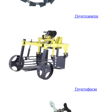
Грунтозачепи
Грунтофрези