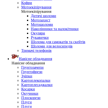
Кофри
Мотоекіпірування
Мотоекіпірування
Дитячі шоломи
Мотозахист
Мотошоломи
Наколінники та налокітники
Окуляри
Рукавички
Шолома для самокатів та скейтів
Шоломи для велосипедів
Тримачі телефонів
Навісне обладнання
Навісне обладнання
Грунтозачепи
Грунтофрези
Зчіпки
Картоплекопалки
Картоплесаджалки
Косарки
Окучники
Плоскорези
Плуги
Плуги