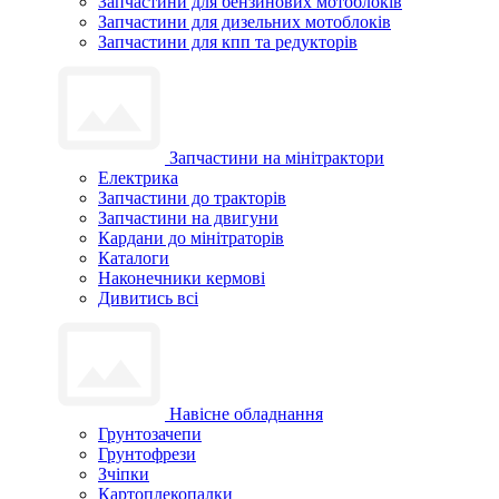
Запчастини для бензинових мотоблоків
Запчастини для дизельних мотоблоків
Запчастини для кпп та редукторів
Запчастини на мінітрактори
Електрика
Запчастини до тракторів
Запчастини на двигуни
Кардани до мінітраторів
Каталоги
Наконечники кермові
Дивитись всі
Навісне обладнання
Грунтозачепи
Грунтофрези
Зчіпки
Картоплекопалки