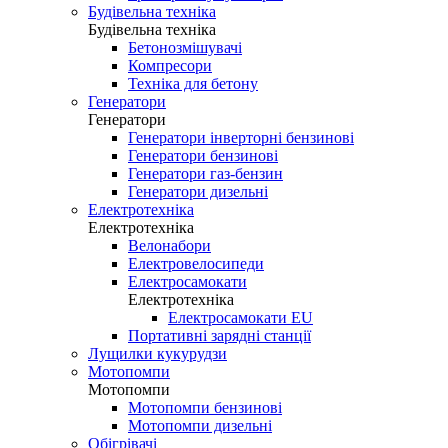
Будівельна техніка
Будівельна техніка
Бетонозмішувачі
Компресори
Техніка для бетону
Генератори
Генератори
Генератори інверторні бензинові
Генератори бензинові
Генератори газ-бензин
Генератори дизельні
Електротехніка
Електротехніка
Велонабори
Електровелосипеди
Електросамокати
Електротехніка
Електросамокати EU
Портативні зарядні станції
Лущилки кукурудзи
Мотопомпи
Мотопомпи
Мотопомпи бензинові
Мотопомпи дизельні
Обігрівачі