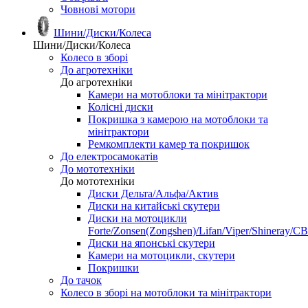
Човнові мотори
Шини/Диски/Колеса
Шини/Диски/Колеса
Колесо в зборі
До агротехніки
До агротехніки
Камери на мотоблоки та мінітрактори
Колісні диски
Покришка з камерою на мотоблоки та
мінітрактори
Ремкомплекти камер та покришок
До електросамокатів
До мототехніки
До мототехніки
Диски Дельта/Альфа/Актив
Диски на китайські скутери
Диски на мотоцикли
Forte/Zonsen(Zongshen)/Lifan/Viper/Shineray/CB
Диски на японські скутери
Камери на мотоцикли, скутери
Покришки
До тачок
Колесо в зборі на мотоблоки та мінітрактори