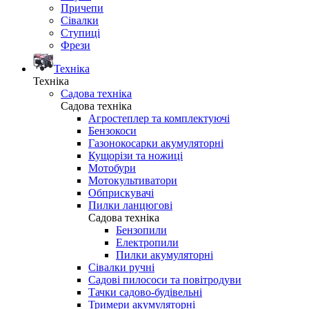
Причепи
Сівалки
Ступиці
Фрези
Техніка
Техніка
Садова техніка
Садова техніка
Агростеплер та комплектуючі
Бензокоси
Газонокосарки акумуляторні
Кущорізи та ножиці
Мотобури
Мотокультиватори
Обприскувачі
Пилки ланцюгові
Садова техніка
Бензопили
Електропили
Пилки акумуляторні
Сівалки ручні
Садові пилососи та повітродуви
Тачки садово-будівельні
Тримери акумуляторні