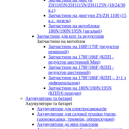
ZH1105N/ZH1115N/ZH1125N (18/24/30
к.с)
Запчастини на двигуни ZS/ZH 1100 (15
к.с. дизель)
Запчастини на мотоблоки
180N/190N/195N (загальні)
Запчастини для кпп та редукторів
Запчастини на мотоблок
Запчастини на 168F/170F (редуктор
ремінний)
Запчастини на 178F/186F (КПП -
редуктор шестерний Mini)
Запчастини на 178F/186F (КПП -
редуктор шестерний)
Запчастини на 178F/186F (КПП – 3+1 з
диференціалом)
Запчастини на 180N/190N/195N
(КПП/6 передач)
Акумулятори та батареї
Акумулятори та батареї
Акумулятори для електросамокатів
Акумулятори для садової техніки (пили,
газонокосарки, тримери, обприскувачі)
Акумулятори до міні-тракторів