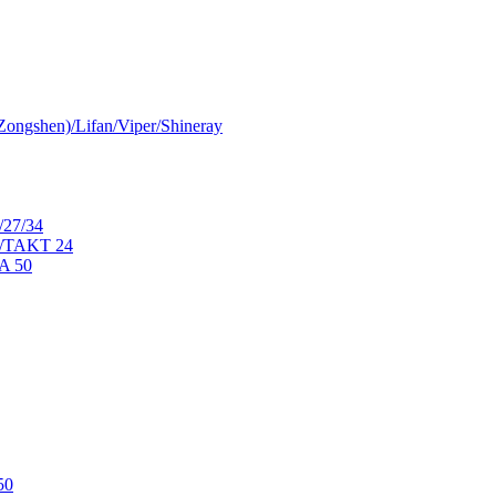
ongshen)/Lifan/Viper/Shineray
/27/34
0/TAKT 24
A 50
50