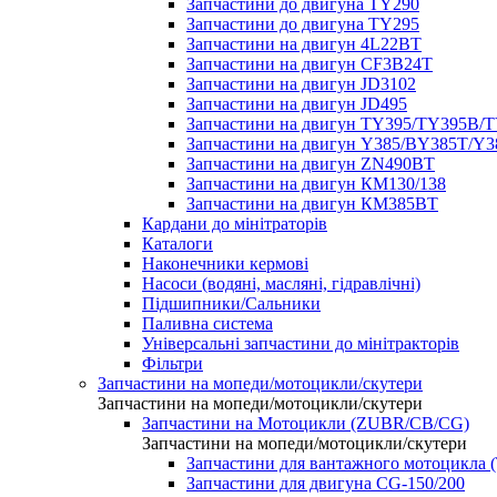
Запчастини до двигуна TY290
Запчастини до двигуна TY295
Запчастини на двигун 4L22BT
Запчастини на двигун CF3B24T
Запчастини на двигун JD3102
Запчастини на двигун JD495
Запчастини на двигун TY395/TY395В/
Запчастини на двигун Y385/BY385T/Y
Запчастини на двигун ZN490BT
Запчастини на двигун КМ130/138
Запчастини на двигун КМ385ВТ
Кардани до мінітраторів
Каталоги
Наконечники кермові
Насоси (водяні, масляні, гідравлічні)
Підшипники/Сальники
Паливна система
Універсальні запчастини до мінітракторів
Фільтри
Запчастини на мопеди/мотоцикли/скутери
Запчастини на мопеди/мотоцикли/скутери
Запчастини на Мотоцикли (ZUBR/CB/CG)
Запчастини на мопеди/мотоцикли/скутери
Запчастини для вантажного мотоцикла (
Запчастини для двигуна CG-150/200