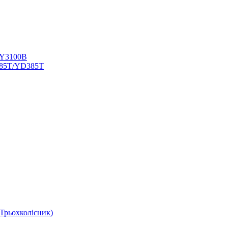
TY3100В
385T/YD385T
Трьохколісник)