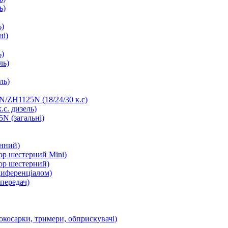
ь)
ь)
ні)
ь)
ль)
ль)
/ZH1125N (18/24/30 к.с)
.с. дизель)
N (загальні)
інний)
ор шестерний Mini)
ор шестерний)
диференціалом)
передач)
окосарки, тримери, обприскувачі)