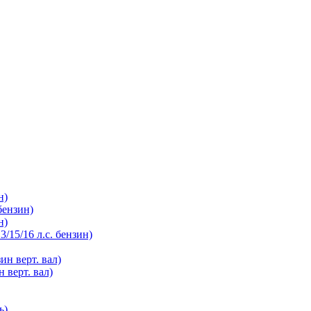
н)
бензин)
н)
/15/16 л.с. бензин)
ин верт. вал)
 верт. вал)
ь)