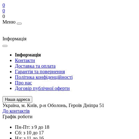
0
0
0
Меню
Інформація
Інформація
Контакти
Доставка та оплата
Гарантія та повернення
Політика конфіденційності
Про нас
Договір публічної оферти
Наша адреса
Українa, м. Київ, р-н Оболонь, Героїв Дніпра 51
До контактів
Графік роботи
Пн-Пт: з 9 до 18
Сб: з 10 до 17
Нд: з 11 до 16