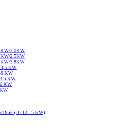
1.8KW/2.0KW
2.3KW/2.5KW
3.5KW/3.8KW
2-3,5 KW
5-6 KW
-3,5 KW
5-6 KW
7 KW
F/195F (10-12-15 KW)