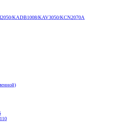
BM2050/KADB1008/KAV3050/KCN2070A
еменной)
5
110