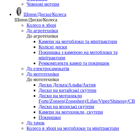
Човнові мотори
Шини/Диски/Колеса
Шини/Диски/Колеса
Колесо в зборі
До агротехніки
До агротехніки
Камери на мотоблоки та мінітрактори
Колісні диски
Покришка з камерою на мотоблоки та
мінітрактори
Ремкомплекти камер та покришок
До електросамокатів
До мототехніки
До мототехніки
Диски Дельта/Альфа/Актив
Диски на китайські скутери
Диски на мотоцикли
Forte/Zonsen(Zongshen)/Lifan/Viper/Shineray/CB
Диски на японські скутери
Камери на мотоцикли, скутери
Покришки
До тачок
Колесо в зборі на мотоблоки та мінітрактори