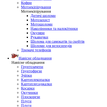
Кофри
Мотоекіпірування
Мотоекіпірування
Дитячі шоломи
Мотозахист
Мотошоломи
Наколінники та налокітники
Окуляри
Рукавички
Шолома для самокатів та скейтів
Шоломи для велосипедів
Тримачі телефонів
Навісне обладнання
Навісне обладнання
Грунтозачепи
Грунтофрези
Зчіпки
Картоплекопалки
Картоплесаджалки
Косарки
Окучники
Плоскорези
Плуги
Плуги