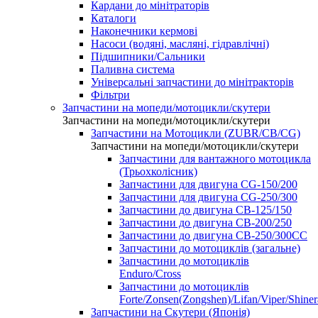
Кардани до мінітраторів
Каталоги
Наконечники кермові
Насоси (водяні, масляні, гідравлічні)
Підшипники/Сальники
Паливна система
Універсальні запчастини до мінітракторів
Фільтри
Запчастини на мопеди/мотоцикли/скутери
Запчастини на мопеди/мотоцикли/скутери
Запчастини на Мотоцикли (ZUBR/CB/CG)
Запчастини на мопеди/мотоцикли/скутери
Запчастини для вантажного мотоцикла
(Трьохколісник)
Запчастини для двигуна CG-150/200
Запчастини для двигуна CG-250/300
Запчастини до двигуна CB-125/150
Запчастини до двигуна CB-200/250
Запчастини до двигуна CB-250/300СС
Запчастини до мотоциклів (загальне)
Запчастини до мотоциклів
Enduro/Cross
Запчастини до мотоциклів
Forte/Zonsen(Zongshen)/Lifan/Viper/Shine
Запчастини на Скутери (Японія)