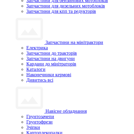
Запчастини для бензинових мотоблоків
Запчастини для дизельних мотоблоків
Запчастини для кпп та редукторів
Запчастини на мінітрактори
Електрика
Запчастини до тракторів
Запчастини на двигуни
Кардани до мінітраторів
Каталоги
Наконечники кермові
Дивитись всі
Навісне обладнання
Грунтозачепи
Грунтофрези
Зчіпки
Картоплекопалки