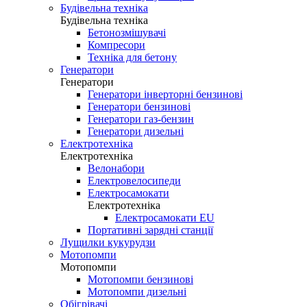
Будівельна техніка
Будівельна техніка
Бетонозмішувачі
Компресори
Техніка для бетону
Генератори
Генератори
Генератори інверторні бензинові
Генератори бензинові
Генератори газ-бензин
Генератори дизельні
Електротехніка
Електротехніка
Велонабори
Електровелосипеди
Електросамокати
Електротехніка
Електросамокати EU
Портативні зарядні станції
Лущилки кукурудзи
Мотопомпи
Мотопомпи
Мотопомпи бензинові
Мотопомпи дизельні
Обігрівачі