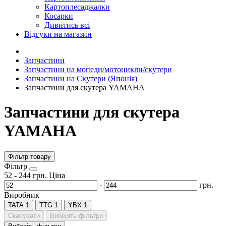
Картоплесаджалки
Косарки
Дивитись всі
Відгуки на магазин
Запчастини
Запчастини на мопеди/мотоцикли/скутери
Запчастини на Скутери (Японія)
Запчастини для скутера YAMAHA
Запчастини для скутера
YAMAHA
Фільтр товару
Фiльтр
52
-
244
грн.
Ціна
-
грн.
Виробник
TATA
1
TTG
1
YBX
1
Скасувати
Виберіть фільтри