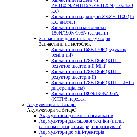
ZH1105N/ZH1115N/ZH1125N (18/24/30
к.с)
Запчастини на двигуни ZS/ZH 1100 (15
к.с. дизель)
Запчастини на мотоблоки
180N/190N/195N (загальні)
Запчастини для кпп та редукторів
Запчастини на мотоблок
Запчастини на 168F/170F (редуктор
ремінний)
Запчастини на 178F/186F (КПП -
редуктор шестерний Mini)
Запчастини на 178F/186F (КПП -
редуктор шестерний)
Запчастини на 178F/186F (КПП – 3+1 з
диференціалом)
Запчастини на 180N/190N/195N
(КПП/6 передач)
Акумулятори та батареї
Акумулятори та батареї
Акумулятори для електросамокатів
Акумулятори для садової техніки (пили,
газонокосарки, тримери, обприскувачі)
Акумулятори до міні-тракторів