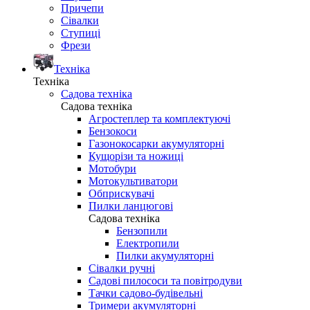
Причепи
Сівалки
Ступиці
Фрези
Техніка
Техніка
Садова техніка
Садова техніка
Агростеплер та комплектуючі
Бензокоси
Газонокосарки акумуляторні
Кущорізи та ножиці
Мотобури
Мотокультиватори
Обприскувачі
Пилки ланцюгові
Садова техніка
Бензопили
Електропили
Пилки акумуляторні
Сівалки ручні
Садові пилососи та повітродуви
Тачки садово-будівельні
Тримери акумуляторні