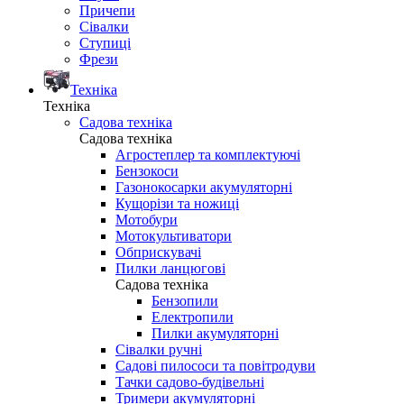
Причепи
Сівалки
Ступиці
Фрези
Техніка
Техніка
Садова техніка
Садова техніка
Агростеплер та комплектуючі
Бензокоси
Газонокосарки акумуляторні
Кущорізи та ножиці
Мотобури
Мотокультиватори
Обприскувачі
Пилки ланцюгові
Садова техніка
Бензопили
Електропили
Пилки акумуляторні
Сівалки ручні
Садові пилососи та повітродуви
Тачки садово-будівельні
Тримери акумуляторні