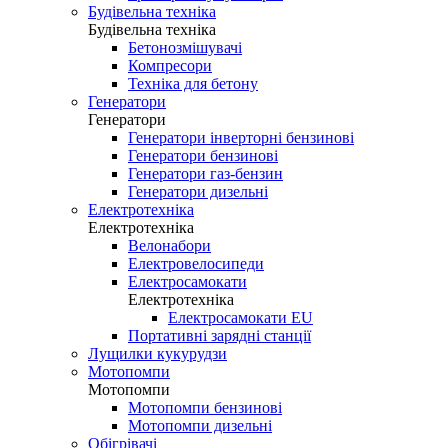
Будівельна техніка
Будівельна техніка
Бетонозмішувачі
Компресори
Техніка для бетону
Генератори
Генератори
Генератори інверторні бензинові
Генератори бензинові
Генератори газ-бензин
Генератори дизельні
Електротехніка
Електротехніка
Велонабори
Електровелосипеди
Електросамокати
Електротехніка
Електросамокати EU
Портативні зарядні станції
Лущилки кукурудзи
Мотопомпи
Мотопомпи
Мотопомпи бензинові
Мотопомпи дизельні
Обігрівачі