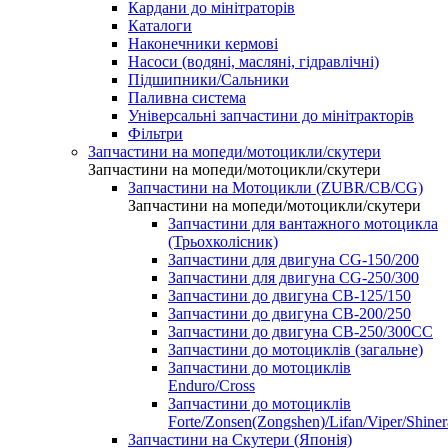
Кардани до мінітраторів
Каталоги
Наконечники кермові
Насоси (водяні, масляні, гідравлічні)
Підшипники/Сальники
Паливна система
Універсальні запчастини до мінітракторів
Фільтри
Запчастини на мопеди/мотоцикли/скутери
Запчастини на мопеди/мотоцикли/скутери
Запчастини на Мотоцикли (ZUBR/CB/CG)
Запчастини на мопеди/мотоцикли/скутери
Запчастини для вантажного мотоцикла
(Трьохколісник)
Запчастини для двигуна CG-150/200
Запчастини для двигуна CG-250/300
Запчастини до двигуна CB-125/150
Запчастини до двигуна CB-200/250
Запчастини до двигуна CB-250/300СС
Запчастини до мотоциклів (загальне)
Запчастини до мотоциклів
Enduro/Cross
Запчастини до мотоциклів
Forte/Zonsen(Zongshen)/Lifan/Viper/Shine
Запчастини на Скутери (Японія)