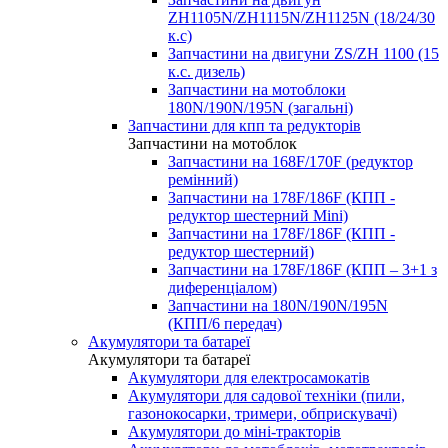
ZH1105N/ZH1115N/ZH1125N (18/24/30
к.с)
Запчастини на двигуни ZS/ZH 1100 (15
к.с. дизель)
Запчастини на мотоблоки
180N/190N/195N (загальні)
Запчастини для кпп та редукторів
Запчастини на мотоблок
Запчастини на 168F/170F (редуктор
ремінний)
Запчастини на 178F/186F (КПП -
редуктор шестерний Mini)
Запчастини на 178F/186F (КПП -
редуктор шестерний)
Запчастини на 178F/186F (КПП – 3+1 з
диференціалом)
Запчастини на 180N/190N/195N
(КПП/6 передач)
Акумулятори та батареї
Акумулятори та батареї
Акумулятори для електросамокатів
Акумулятори для садової техніки (пили,
газонокосарки, тримери, обприскувачі)
Акумулятори до міні-тракторів