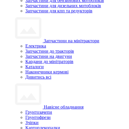
Запчастини для бензинових мотоблоків
Запчастини для дизельних мотоблоків
Запчастини для кпп та редукторів
Запчастини на мінітрактори
Електрика
Запчастини до тракторів
Запчастини на двигуни
Кардани до мінітраторів
Каталоги
Наконечники кермові
Дивитись всі
Навісне обладнання
Грунтозачепи
Грунтофрези
Зчіпки
Картоплекопалки