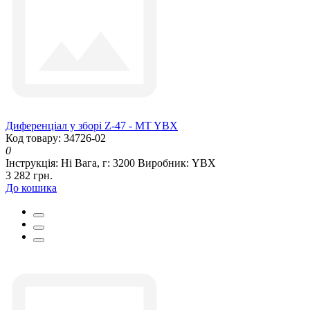
Диференціал у зборі Z-47 - MT YBX
Код товару: 34726-02
0
Інструкція:
Ні
Вага, г:
3200
Виробник:
YBX
3 282 грн.
До кошика