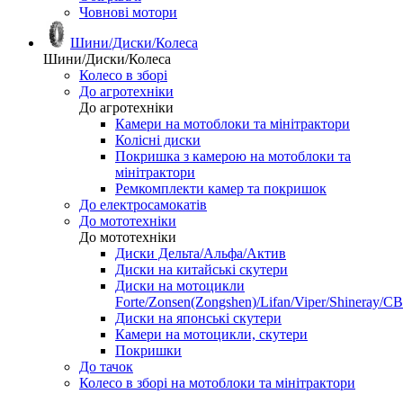
Човнові мотори
Шини/Диски/Колеса
Шини/Диски/Колеса
Колесо в зборі
До агротехніки
До агротехніки
Камери на мотоблоки та мінітрактори
Колісні диски
Покришка з камерою на мотоблоки та
мінітрактори
Ремкомплекти камер та покришок
До електросамокатів
До мототехніки
До мототехніки
Диски Дельта/Альфа/Актив
Диски на китайські скутери
Диски на мотоцикли
Forte/Zonsen(Zongshen)/Lifan/Viper/Shineray/CB
Диски на японські скутери
Камери на мотоцикли, скутери
Покришки
До тачок
Колесо в зборі на мотоблоки та мінітрактори