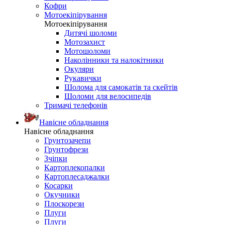
Кофри
Мотоекіпірування
Мотоекіпірування
Дитячі шоломи
Мотозахист
Мотошоломи
Наколінники та налокітники
Окуляри
Рукавички
Шолома для самокатів та скейтів
Шоломи для велосипедів
Тримачі телефонів
Навісне обладнання
Навісне обладнання
Грунтозачепи
Грунтофрези
Зчіпки
Картоплекопалки
Картоплесаджалки
Косарки
Окучники
Плоскорези
Плуги
Плуги