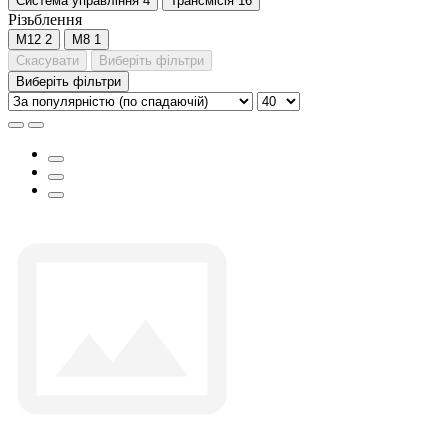
Система управління
4
Трансмісія
16
Різьблення
М12
2
М8
1
Скасувати
Виберіть фільтри
Виберіть фільтри