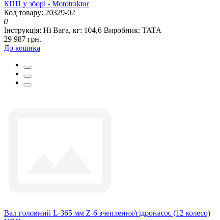
КПП у зборі - Mototraktor
Код товару: 20329-02
0
Інструкція:
Ні
Вага, кг:
104,6
Виробник:
TATA
29 987 грн.
До кошика
Вал головний L-365 мм Z-6 зчеплення/гідронасос (12 колесо)