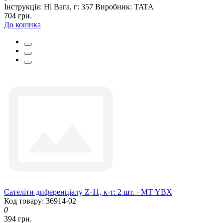
Інструкція:
Ні
Вага, г:
357
Виробник:
TATA
704 грн.
До кошика
Сателіти диференціалу Z-11, к-т: 2 шт. - MТ YBX
Код товару: 36914-02
0
394 грн.