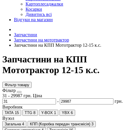
Картоплесаджалки
Косарки
Дивитись всі
Відгуки на магазин
Запчастини
Запчастини на мототрактор
Запчастини на КПП Мототрактор 12-15 к.с.
Запчастини на КПП
Мототрактор 12-15 к.с.
Фільтр товару
Фiльтр
31
-
29987
грн.
Ціна
-
грн.
Виробник
TATA
15
TTG
8
Y-BOX
1
YBX
6
Вузол
Загальна
4
КПП (Коробка передач трансмісія)
3