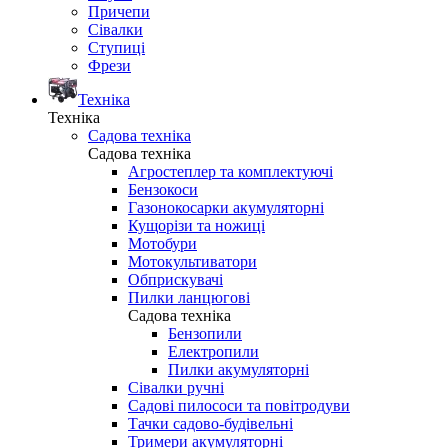
Причепи
Сівалки
Ступиці
Фрези
Техніка
Техніка
Садова техніка
Садова техніка
Агростеплер та комплектуючі
Бензокоси
Газонокосарки акумуляторні
Кущорізи та ножиці
Мотобури
Мотокультиватори
Обприскувачі
Пилки ланцюгові
Садова техніка
Бензопили
Електропили
Пилки акумуляторні
Сівалки ручні
Садові пилососи та повітродуви
Тачки садово-будівельні
Тримери акумуляторні