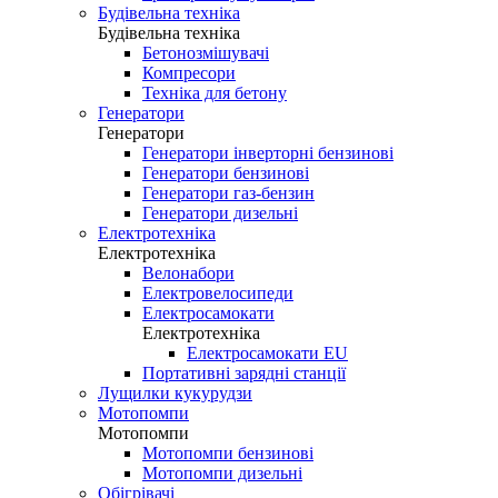
Будівельна техніка
Будівельна техніка
Бетонозмішувачі
Компресори
Техніка для бетону
Генератори
Генератори
Генератори інверторні бензинові
Генератори бензинові
Генератори газ-бензин
Генератори дизельні
Електротехніка
Електротехніка
Велонабори
Електровелосипеди
Електросамокати
Електротехніка
Електросамокати EU
Портативні зарядні станції
Лущилки кукурудзи
Мотопомпи
Мотопомпи
Мотопомпи бензинові
Мотопомпи дизельні
Обігрівачі