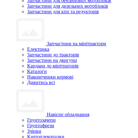
Запчастини для бензинових мотоблоків
Запчастини для дизельних мотоблоків
Запчастини для кпп та редукторів
Запчастини на мінітрактори
Електрика
Запчастини до тракторів
Запчастини на двигуни
Кардани до мінітраторів
Каталоги
Наконечники кермові
Дивитись всі
Навісне обладнання
Грунтозачепи
Грунтофрези
Зчіпки
Картоплекопалки