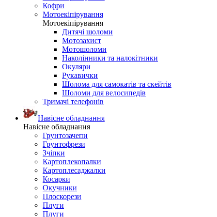
Кофри
Мотоекіпірування
Мотоекіпірування
Дитячі шоломи
Мотозахист
Мотошоломи
Наколінники та налокітники
Окуляри
Рукавички
Шолома для самокатів та скейтів
Шоломи для велосипедів
Тримачі телефонів
Навісне обладнання
Навісне обладнання
Грунтозачепи
Грунтофрези
Зчіпки
Картоплекопалки
Картоплесаджалки
Косарки
Окучники
Плоскорези
Плуги
Плуги