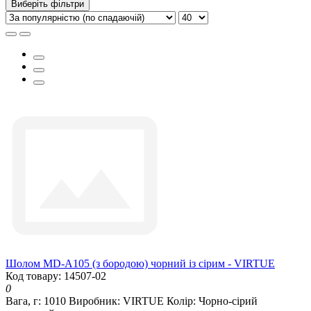
Виберіть фільтри
Шолом MD-А105 (з бородою) чорний із сірим - VIRTUE
Код товару: 14507-02
0
Вага, г:
1010
Виробник:
VIRTUE
Колір:
Чорно-сірий