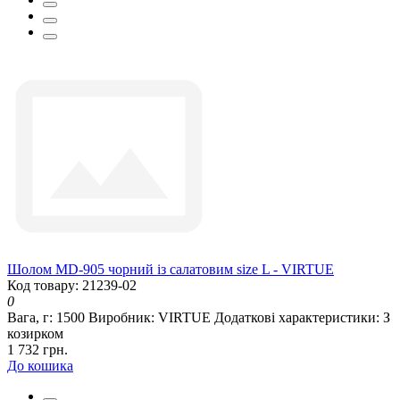
Шолом MD-905 чорний із салатовим size L - VIRTUE
Код товару: 21239-02
0
Вага, г:
1500
Виробник:
VIRTUE
Додаткові характеристики:
З
козирком
1 732 грн.
До кошика