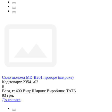
Скло шолома MD-В201 прозоре (широке)
Код товару: 23541-02
0
Вага, г:
400
Вид:
Широке
Виробник:
TATA
93 грн.
До кошика