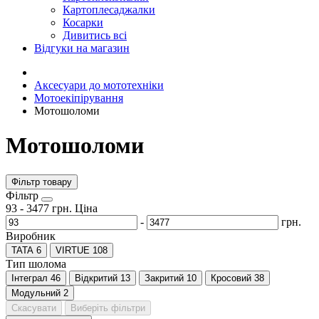
Картоплесаджалки
Косарки
Дивитись всі
Відгуки на магазин
Аксесуари до мототехніки
Мотоекіпірування
Мотошоломи
Мотошоломи
Фільтр товару
Фiльтр
93
-
3477
грн.
Ціна
-
грн.
Виробник
TATA
6
VIRTUE
108
Тип шолома
Інтеграл
46
Відкритий
13
Закритий
10
Кросовий
38
Модульний
2
Скасувати
Виберіть фільтри