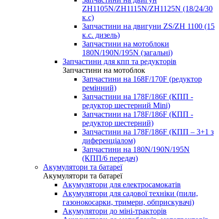
ZH1105N/ZH1115N/ZH1125N (18/24/30
к.с)
Запчастини на двигуни ZS/ZH 1100 (15
к.с. дизель)
Запчастини на мотоблоки
180N/190N/195N (загальні)
Запчастини для кпп та редукторів
Запчастини на мотоблок
Запчастини на 168F/170F (редуктор
ремінний)
Запчастини на 178F/186F (КПП -
редуктор шестерний Mini)
Запчастини на 178F/186F (КПП -
редуктор шестерний)
Запчастини на 178F/186F (КПП – 3+1 з
диференціалом)
Запчастини на 180N/190N/195N
(КПП/6 передач)
Акумулятори та батареї
Акумулятори та батареї
Акумулятори для електросамокатів
Акумулятори для садової техніки (пили,
газонокосарки, тримери, обприскувачі)
Акумулятори до міні-тракторів