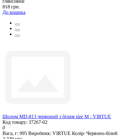
глянсовий
818 грн.
До кошика
Шолом MD-813 червоний з білим size M - VIRTUE
Код товару: 37267-02
0
Вага, г:
995
Виробник:
VIRTUE
Колір:
Червоно-білий
2 230 грн.