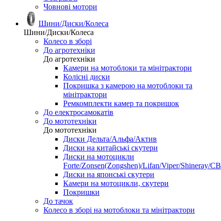
Човнові мотори
Шини/Диски/Колеса
Шини/Диски/Колеса
Колесо в зборі
До агротехніки
До агротехніки
Камери на мотоблоки та мінітрактори
Колісні диски
Покришка з камерою на мотоблоки та
мінітрактори
Ремкомплекти камер та покришок
До електросамокатів
До мототехніки
До мототехніки
Диски Дельта/Альфа/Актив
Диски на китайські скутери
Диски на мотоцикли
Forte/Zonsen(Zongshen)/Lifan/Viper/Shineray/CB
Диски на японські скутери
Камери на мотоцикли, скутери
Покришки
До тачок
Колесо в зборі на мотоблоки та мінітрактори