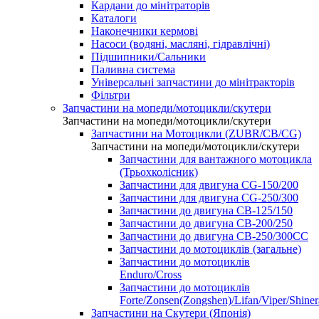
Кардани до мінітраторів
Каталоги
Наконечники кермові
Насоси (водяні, масляні, гідравлічні)
Підшипники/Сальники
Паливна система
Універсальні запчастини до мінітракторів
Фільтри
Запчастини на мопеди/мотоцикли/скутери
Запчастини на мопеди/мотоцикли/скутери
Запчастини на Мотоцикли (ZUBR/CB/CG)
Запчастини на мопеди/мотоцикли/скутери
Запчастини для вантажного мотоцикла
(Трьохколісник)
Запчастини для двигуна CG-150/200
Запчастини для двигуна CG-250/300
Запчастини до двигуна CB-125/150
Запчастини до двигуна CB-200/250
Запчастини до двигуна CB-250/300СС
Запчастини до мотоциклів (загальне)
Запчастини до мотоциклів
Enduro/Cross
Запчастини до мотоциклів
Forte/Zonsen(Zongshen)/Lifan/Viper/Shine
Запчастини на Скутери (Японія)