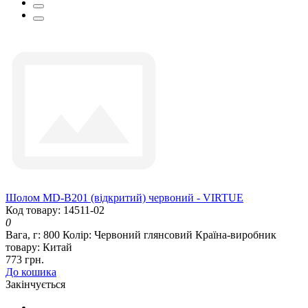
Шолом MD-В201 (відкритий) червоний - VIRTUE
Код товару: 14511-02
0
Вага, г:
800
Колір:
Червоний глянсовий
Країна-виробник
товару:
Китай
773 грн.
До кошика
Закінчується