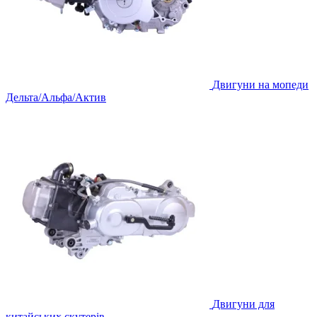
Двигуни на мопеди
Дельта/Альфа/Актив
Двигуни для
китайських скутерів