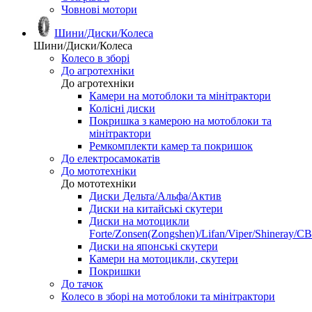
Човнові мотори
Шини/Диски/Колеса
Шини/Диски/Колеса
Колесо в зборі
До агротехніки
До агротехніки
Камери на мотоблоки та мінітрактори
Колісні диски
Покришка з камерою на мотоблоки та
мінітрактори
Ремкомплекти камер та покришок
До електросамокатів
До мототехніки
До мототехніки
Диски Дельта/Альфа/Актив
Диски на китайські скутери
Диски на мотоцикли
Forte/Zonsen(Zongshen)/Lifan/Viper/Shineray/CB
Диски на японські скутери
Камери на мотоцикли, скутери
Покришки
До тачок
Колесо в зборі на мотоблоки та мінітрактори