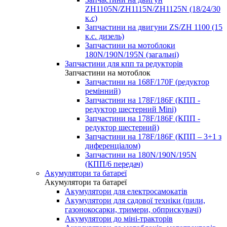
ZH1105N/ZH1115N/ZH1125N (18/24/30
к.с)
Запчастини на двигуни ZS/ZH 1100 (15
к.с. дизель)
Запчастини на мотоблоки
180N/190N/195N (загальні)
Запчастини для кпп та редукторів
Запчастини на мотоблок
Запчастини на 168F/170F (редуктор
ремінний)
Запчастини на 178F/186F (КПП -
редуктор шестерний Mini)
Запчастини на 178F/186F (КПП -
редуктор шестерний)
Запчастини на 178F/186F (КПП – 3+1 з
диференціалом)
Запчастини на 180N/190N/195N
(КПП/6 передач)
Акумулятори та батареї
Акумулятори та батареї
Акумулятори для електросамокатів
Акумулятори для садової техніки (пили,
газонокосарки, тримери, обприскувачі)
Акумулятори до міні-тракторів