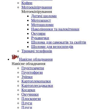
Кофри
Мотоекіпірування
Мотоекіпірування
Дитячі шоломи
Мотозахист
Мотошоломи
Наколінники та налокітники
Окуляри
Рукавички
Шолома для самокатів та скейтів
Шоломи для велосипедів
Тримачі телефонів
Навісне обладнання
Навісне обладнання
Грунтозачепи
Грунтофрези
Зчіпки
Картоплекопалки
Картоплесаджалки
Косарки
Окучники
Плоскорези
Плуги
Плуги