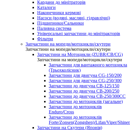
Кардани до мінітраторів
Каталоги
Наконечники кермові
Насоси (водяні, масляні, гідравлічні)
Підшипники/Сальники
Паливна система
Універсальні запчастини до мінітракторів
Фільтри
Запчастини на мопеди/мотоцикли/скутери
Запчастини на мопеди/мотоцикли/скутери
Запчастини на Мотоцикли (ZUBR/CB/CG)
Запчастини на мопеди/мотоцикли/скутери
Запчастини для вантажного мотоцикла
(Трьохколісник)
Запчастини для двигуна CG-150/200
Запчастини для двигуна CG-250/300
Запчастини до двигуна CB-125/150
Запчастини до двигуна CB-200/250
Запчастини до двигуна CB-250/300СС
Запчастини до мотоциклів (загальне)
Запчастини до мотоциклів
Enduro/Cross
Запчастини до мотоциклів
Forte/Zonsen(Zongshen)/Lifan/Viper/Shine
Запчастини на Скутери (Японія)