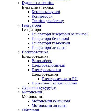
Будівельна техніка
Будівельна техніка
Бетонозмішувачі
Компресори
Техніка для бетону
Генератори
Генератори
Генератори інверторні бензинові
Генератори бензинові
Генератори газ-бензин
Генератори дизельні
Електротехніка
Електротехніка
Велонабори
Електровелосипеди
Електросамокати
Електротехніка
Електросамокати EU
Портативні зарядні станції
Лущилки кукурудзи
Мотопомпи
Мотопомпи
Мотопомпи бензинові
Мотопомпи дизельні
Обігрівачі