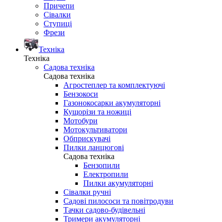
Причепи
Сівалки
Ступиці
Фрези
Техніка
Техніка
Садова техніка
Садова техніка
Агростеплер та комплектуючі
Бензокоси
Газонокосарки акумуляторні
Кущорізи та ножиці
Мотобури
Мотокультиватори
Обприскувачі
Пилки ланцюгові
Садова техніка
Бензопили
Електропили
Пилки акумуляторні
Сівалки ручні
Садові пилососи та повітродуви
Тачки садово-будівельні
Тримери акумуляторні