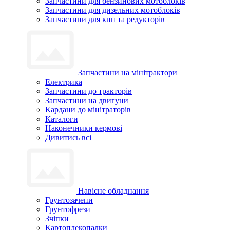
Запчастини для бензинових мотоблоків
Запчастини для дизельних мотоблоків
Запчастини для кпп та редукторів
Запчастини на мінітрактори
Електрика
Запчастини до тракторів
Запчастини на двигуни
Кардани до мінітраторів
Каталоги
Наконечники кермові
Дивитись всі
Навісне обладнання
Грунтозачепи
Грунтофрези
Зчіпки
Картоплекопалки