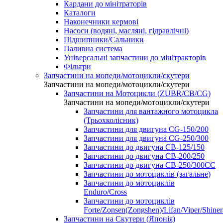
Кардани до мінітраторів
Каталоги
Наконечники кермові
Насоси (водяні, масляні, гідравлічні)
Підшипники/Сальники
Паливна система
Універсальні запчастини до мінітракторів
Фільтри
Запчастини на мопеди/мотоцикли/скутери
Запчастини на мопеди/мотоцикли/скутери
Запчастини на Мотоцикли (ZUBR/CB/CG)
Запчастини на мопеди/мотоцикли/скутери
Запчастини для вантажного мотоцикла
(Трьохколісник)
Запчастини для двигуна CG-150/200
Запчастини для двигуна CG-250/300
Запчастини до двигуна CB-125/150
Запчастини до двигуна CB-200/250
Запчастини до двигуна CB-250/300СС
Запчастини до мотоциклів (загальне)
Запчастини до мотоциклів
Enduro/Cross
Запчастини до мотоциклів
Forte/Zonsen(Zongshen)/Lifan/Viper/Shine
Запчастини на Скутери (Японія)