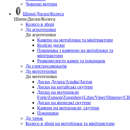
Човнові мотори
Шини/Диски/Колеса
Шини/Диски/Колеса
Колесо в зборі
До агротехніки
До агротехніки
Камери на мотоблоки та мінітрактори
Колісні диски
Покришка з камерою на мотоблоки та
мінітрактори
Ремкомплекти камер та покришок
До електросамокатів
До мототехніки
До мототехніки
Диски Дельта/Альфа/Актив
Диски на китайські скутери
Диски на мотоцикли
Forte/Zonsen(Zongshen)/Lifan/Viper/Shineray/CB
Диски на японські скутери
Камери на мотоцикли, скутери
Покришки
До тачок
Колесо в зборі на мотоблоки та мінітрактори