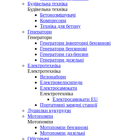
Будівельна техніка
Будівельна техніка
Бетонозмішувачі
Компресори
Техніка для бетону
Генератори
Генератори
Генератори інверторні бензинові
Генератори бензинові
Генератори газ-бензин
Генератори дизельні
Електротехніка
Електротехніка
Велонабори
Електровелосипеди
Електросамокати
Електротехніка
Електросамокати EU
Портативні зарядні станції
Лущилки кукурудзи
Мотопомпи
Мотопомпи
Мотопомпи бензинові
Мотопомпи дизельні
Обігрівачі