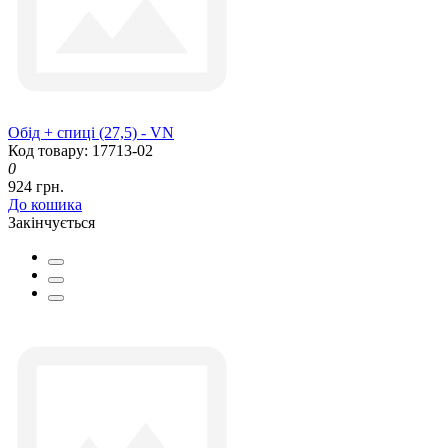
Обід + спиці (27,5) - VN
Код товару: 17713-02
0
924 грн.
До кошика
Закінчується