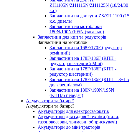
ZH1105N/ZH1115N/ZH1125N (18/24/30
к.с)
Запчастини на двигуни ZS/ZH 1100 (15
к.с. дизель)
Запчастини на мотоблоки
180N/190N/195N (загальні)
Запчастини для кпп та редукторів
Запчастини на мотоблок
Запчастини на 168F/170F (редуктор
ремінний)
Запчастини на 178F/186F (КПП -
редуктор шестерний Mini)
Запчастини на 178F/186F (КПП -
редуктор шестерний)
Запчастини на 178F/186F (КПП – 3+1 з
диференціалом)
Запчастини на 180N/190N/195N
(КПП/6 передач)
Акумулятори та батареї
Акумулятори та батареї
Акумулятори для електросамокатів
Акумулятори для садової техніки (пили,
газонокосарки, тримери, обприскувачі)
Акумулятори до міні-тракторів