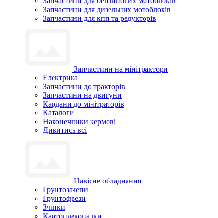
Запчастини для бензинових мотоблоків
Запчастини для дизельних мотоблоків
Запчастини для кпп та редукторів
Запчастини на мінітрактори
Електрика
Запчастини до тракторів
Запчастини на двигуни
Кардани до мінітраторів
Каталоги
Наконечники кермові
Дивитись всі
Навісне обладнання
Грунтозачепи
Грунтофрези
Зчіпки
Картоплекопалки