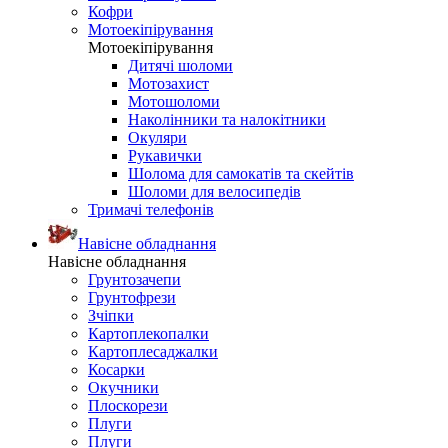
Кофри
Мотоекіпірування
Мотоекіпірування
Дитячі шоломи
Мотозахист
Мотошоломи
Наколінники та налокітники
Окуляри
Рукавички
Шолома для самокатів та скейтів
Шоломи для велосипедів
Тримачі телефонів
Навісне обладнання
Навісне обладнання
Грунтозачепи
Грунтофрези
Зчіпки
Картоплекопалки
Картоплесаджалки
Косарки
Окучники
Плоскорези
Плуги
Плуги