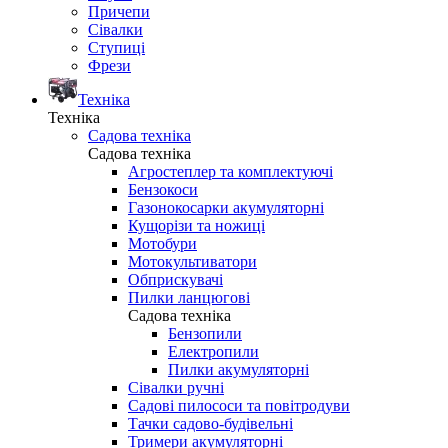
Причепи
Сівалки
Ступиці
Фрези
Техніка
Техніка
Садова техніка
Садова техніка
Агростеплер та комплектуючі
Бензокоси
Газонокосарки акумуляторні
Кущорізи та ножиці
Мотобури
Мотокультиватори
Обприскувачі
Пилки ланцюгові
Садова техніка
Бензопили
Електропили
Пилки акумуляторні
Сівалки ручні
Садові пилососи та повітродуви
Тачки садово-будівельні
Тримери акумуляторні