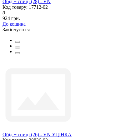
Обід + спиці (28) - VN
Код товару: 17712-02
0
924 грн.
До кошика
Закінчується
Обід + спиці (26) - VN УЦІНКА