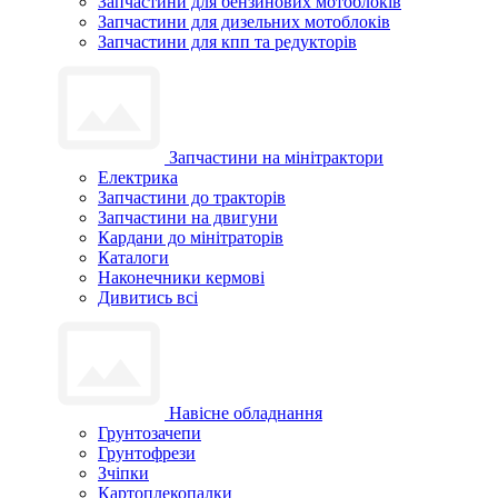
Запчастини для бензинових мотоблоків
Запчастини для дизельних мотоблоків
Запчастини для кпп та редукторів
Запчастини на мінітрактори
Електрика
Запчастини до тракторів
Запчастини на двигуни
Кардани до мінітраторів
Каталоги
Наконечники кермові
Дивитись всі
Навісне обладнання
Грунтозачепи
Грунтофрези
Зчіпки
Картоплекопалки