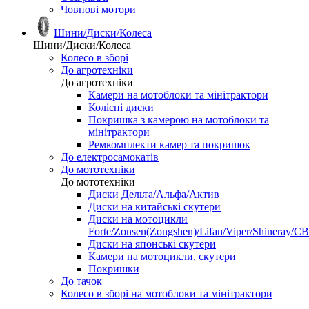
Човнові мотори
Шини/Диски/Колеса
Шини/Диски/Колеса
Колесо в зборі
До агротехніки
До агротехніки
Камери на мотоблоки та мінітрактори
Колісні диски
Покришка з камерою на мотоблоки та
мінітрактори
Ремкомплекти камер та покришок
До електросамокатів
До мототехніки
До мототехніки
Диски Дельта/Альфа/Актив
Диски на китайські скутери
Диски на мотоцикли
Forte/Zonsen(Zongshen)/Lifan/Viper/Shineray/CB
Диски на японські скутери
Камери на мотоцикли, скутери
Покришки
До тачок
Колесо в зборі на мотоблоки та мінітрактори