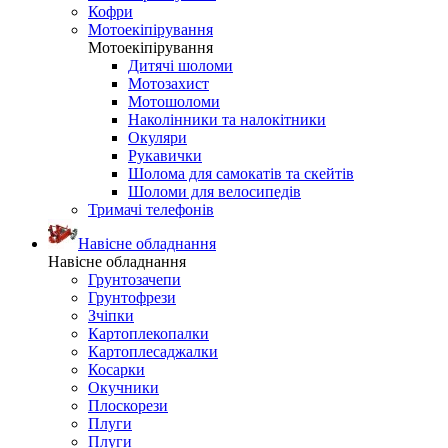
Кофри
Мотоекіпірування
Мотоекіпірування
Дитячі шоломи
Мотозахист
Мотошоломи
Наколінники та налокітники
Окуляри
Рукавички
Шолома для самокатів та скейтів
Шоломи для велосипедів
Тримачі телефонів
Навісне обладнання
Навісне обладнання
Грунтозачепи
Грунтофрези
Зчіпки
Картоплекопалки
Картоплесаджалки
Косарки
Окучники
Плоскорези
Плуги
Плуги