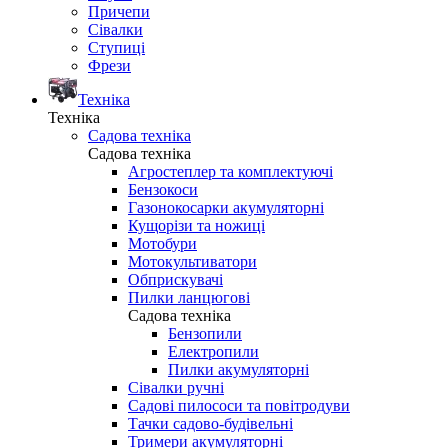
Причепи
Сівалки
Ступиці
Фрези
Техніка
Техніка
Садова техніка
Садова техніка
Агростеплер та комплектуючі
Бензокоси
Газонокосарки акумуляторні
Кущорізи та ножиці
Мотобури
Мотокультиватори
Обприскувачі
Пилки ланцюгові
Садова техніка
Бензопили
Електропили
Пилки акумуляторні
Сівалки ручні
Садові пилососи та повітродуви
Тачки садово-будівельні
Тримери акумуляторні