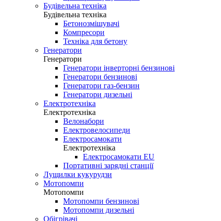
Будівельна техніка
Будівельна техніка
Бетонозмішувачі
Компресори
Техніка для бетону
Генератори
Генератори
Генератори інверторні бензинові
Генератори бензинові
Генератори газ-бензин
Генератори дизельні
Електротехніка
Електротехніка
Велонабори
Електровелосипеди
Електросамокати
Електротехніка
Електросамокати EU
Портативні зарядні станції
Лущилки кукурудзи
Мотопомпи
Мотопомпи
Мотопомпи бензинові
Мотопомпи дизельні
Обігрівачі