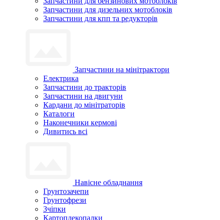
Запчастини для бензинових мотоблоків
Запчастини для дизельних мотоблоків
Запчастини для кпп та редукторів
Запчастини на мінітрактори
Електрика
Запчастини до тракторів
Запчастини на двигуни
Кардани до мінітраторів
Каталоги
Наконечники кермові
Дивитись всі
Навісне обладнання
Грунтозачепи
Грунтофрези
Зчіпки
Картоплекопалки