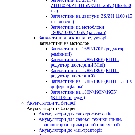
ZH1105N/ZH1115N/ZH1125N (18/24/30
к.с)
Запчастини на двигуни ZS/ZH 1100 (15
к.с. дизель)
Запчастини на мотоблоки
180N/190N/195N (загальні)
Запчастини для кпп та редукторів
Запчастини на мотоблок
Запчастини на 168F/170F (редуктор
ремінний)
Запчастини на 178F/186F (КПП -
редуктор шестерний Mini)
Запчастини на 178F/186F (КПП -
редуктор шестерний)
Запчастини на 178F/186F (КПП – 3+1 з
диференціалом)
Запчастини на 180N/190N/195N
(КПП/6 передач)
Акумулятори та батареї
Акумулятори та батареї
Акумулятори для електросамокатів
Акумулятори для садової техніки (пили,
газонокосарки, тримери, обприскувачі)
Акумулятори до міні-тракторів