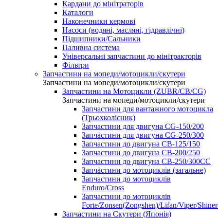
Кардани до мінітраторів
Каталоги
Наконечники кермові
Насоси (водяні, масляні, гідравлічні)
Підшипники/Сальники
Паливна система
Універсальні запчастини до мінітракторів
Фільтри
Запчастини на мопеди/мотоцикли/скутери
Запчастини на мопеди/мотоцикли/скутери
Запчастини на Мотоцикли (ZUBR/CB/CG)
Запчастини на мопеди/мотоцикли/скутери
Запчастини для вантажного мотоцикла
(Трьохколісник)
Запчастини для двигуна CG-150/200
Запчастини для двигуна CG-250/300
Запчастини до двигуна CB-125/150
Запчастини до двигуна CB-200/250
Запчастини до двигуна CB-250/300СС
Запчастини до мотоциклів (загальне)
Запчастини до мотоциклів
Enduro/Cross
Запчастини до мотоциклів
Forte/Zonsen(Zongshen)/Lifan/Viper/Shine
Запчастини на Скутери (Японія)