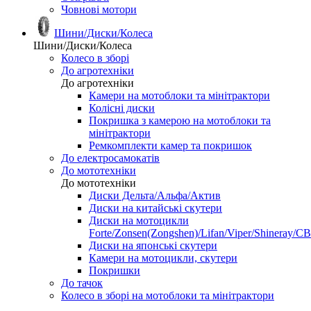
Човнові мотори
Шини/Диски/Колеса
Шини/Диски/Колеса
Колесо в зборі
До агротехніки
До агротехніки
Камери на мотоблоки та мінітрактори
Колісні диски
Покришка з камерою на мотоблоки та
мінітрактори
Ремкомплекти камер та покришок
До електросамокатів
До мототехніки
До мототехніки
Диски Дельта/Альфа/Актив
Диски на китайські скутери
Диски на мотоцикли
Forte/Zonsen(Zongshen)/Lifan/Viper/Shineray/CB
Диски на японські скутери
Камери на мотоцикли, скутери
Покришки
До тачок
Колесо в зборі на мотоблоки та мінітрактори