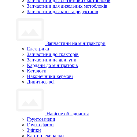
Запчастини для бензинових мотоблоків
Запчастини для дизельних мотоблоків
Запчастини для кпп та редукторів
Запчастини на мінітрактори
Електрика
Запчастини до тракторів
Запчастини на двигуни
Кардани до мінітраторів
Каталоги
Наконечники кермові
Дивитись всі
Навісне обладнання
Грунтозачепи
Грунтофрези
Зчіпки
Картоплекопалки