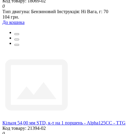
Код товару: 18069-02
0
Тип двигуна:
Бензиновий
Інструкція:
Ні
Вага, г:
70
104 грн.
До кошика
Кільця 54,00 мм STD, к-т на 1 поршень - Alpha125CC - TTG
Код товару: 21394-02
0