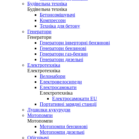
Будівельна техніка
Будівельна техніка
Бетонозмішувачі
Компресори
Техніка для бетону
Генератори
Генератори
Генератори інверторні бензинові
Генератори бензинові
Генератори газ-бензин
Генератори дизельні
Електротехніка
Електротехніка
Велонабори
Електровелосипеди
Електросамокати
Електротехніка
Електросамокати EU
Портативні зарядні станції
Лущилки кукурудзи
Мотопомпи
Мотопомпи
Мотопомпи бензинові
Мотопомпи дизельні
Обігрівачі