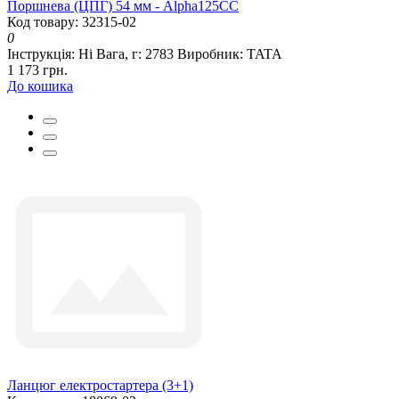
Поршнева (ЦПГ) 54 мм - Alpha125СС
Код товару: 32315-02
0
Інструкція:
Ні
Вага, г:
2783
Виробник:
TATA
1 173 грн.
До кошика
Ланцюг електростартера (3+1)