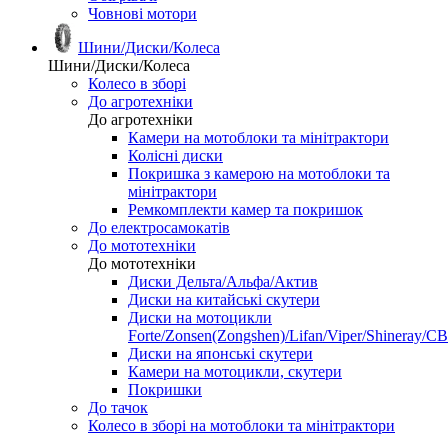
Човнові мотори
Шини/Диски/Колеса
Шини/Диски/Колеса
Колесо в зборі
До агротехніки
До агротехніки
Камери на мотоблоки та мінітрактори
Колісні диски
Покришка з камерою на мотоблоки та
мінітрактори
Ремкомплекти камер та покришок
До електросамокатів
До мототехніки
До мототехніки
Диски Дельта/Альфа/Актив
Диски на китайські скутери
Диски на мотоцикли
Forte/Zonsen(Zongshen)/Lifan/Viper/Shineray/CB
Диски на японські скутери
Камери на мотоцикли, скутери
Покришки
До тачок
Колесо в зборі на мотоблоки та мінітрактори