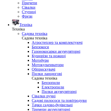
Причепи
Сівалки
Ступиці
Фрези
Техніка
Техніка
Садова техніка
Садова техніка
Агростеплер та комплектуючі
Бензокоси
Газонокосарки акумуляторні
Кущорізи та ножиці
Мотобури
Мотокультиватори
Обприскувачі
Пилки ланцюгові
Садова техніка
Бензопили
Електропили
Пилки акумуляторні
Сівалки ручні
Садові пилососи та повітродуви
Тачки садово-будівельні
Тримери акумуляторні