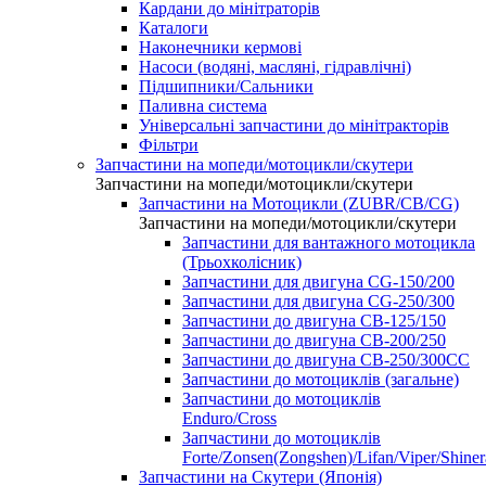
Кардани до мінітраторів
Каталоги
Наконечники кермові
Насоси (водяні, масляні, гідравлічні)
Підшипники/Сальники
Паливна система
Універсальні запчастини до мінітракторів
Фільтри
Запчастини на мопеди/мотоцикли/скутери
Запчастини на мопеди/мотоцикли/скутери
Запчастини на Мотоцикли (ZUBR/CB/CG)
Запчастини на мопеди/мотоцикли/скутери
Запчастини для вантажного мотоцикла
(Трьохколісник)
Запчастини для двигуна CG-150/200
Запчастини для двигуна CG-250/300
Запчастини до двигуна CB-125/150
Запчастини до двигуна CB-200/250
Запчастини до двигуна CB-250/300СС
Запчастини до мотоциклів (загальне)
Запчастини до мотоциклів
Enduro/Cross
Запчастини до мотоциклів
Forte/Zonsen(Zongshen)/Lifan/Viper/Shine
Запчастини на Скутери (Японія)