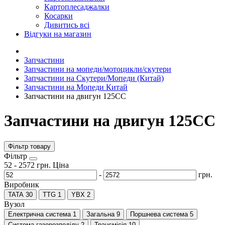
Картоплесаджалки
Косарки
Дивитись всі
Відгуки на магазин
Запчастини
Запчастини на мопеди/мотоцикли/скутери
Запчастини на Скутери/Мопеди (Китай)
Запчастини на Мопеди Китай
Запчастини на двигун 125СС
Запчастини на двигун 125СС
Фільтр товару
Фiльтр
52
-
2572
грн.
Ціна
-
грн.
Виробник
TATA
30
TTG
1
YBX
2
Вузол
Електрична система
1
Загальна
9
Поршнева система
5
Система газорозподілу
2
Трансмісія
10