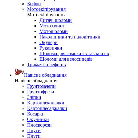
Кофри
Мотоекіпірування
Мотоекіпірування
Дитячі шоломи
Мотозахист
Мотошоломи
Наколінники та налокітники
Окуляри
Рукавички
Шолома для самокатів та скейтів
Шоломи для велосипедів
Тримачі телефонів
Навісне обладнання
Навісне обладнання
Грунтозачепи
Грунтофрези
Зчіпки
Картоплекопалки
Картоплесаджалки
Косарки
Окучники
Плоскорези
Плуги
Плуги