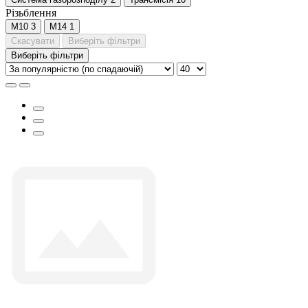
Різьблення
М10
3
М14
1
Скасувати
Виберіть фільтри
Виберіть фільтри