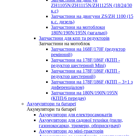
ZH1105N/ZH1115N/ZH1125N (18/24/30
к.с)
Запчастини на двигуни ZS/ZH 1100 (15
к.с. дизель)
Запчастини на мотоблоки
180N/190N/195N (загальні)
Запчастини для кпп та редукторів
Запчастини на мотоблок
Запчастини на 168F/170F (редуктор
ремінний)
Запчастини на 178F/186F (КПП -
редуктор шестерний Mini)
Запчастини на 178F/186F (КПП -
редуктор шестерний)
Запчастини на 178F/186F (КПП – 3+1 з
диференціалом)
Запчастини на 180N/190N/195N
(КПП/6 передач)
Акумулятори та батареї
Акумулятори та батареї
Акумулятори для електросамокатів
Акумулятори для садової техніки (пили,
газонокосарки, тримери, обприскувачі)
Акумулятори до міні-тракторів